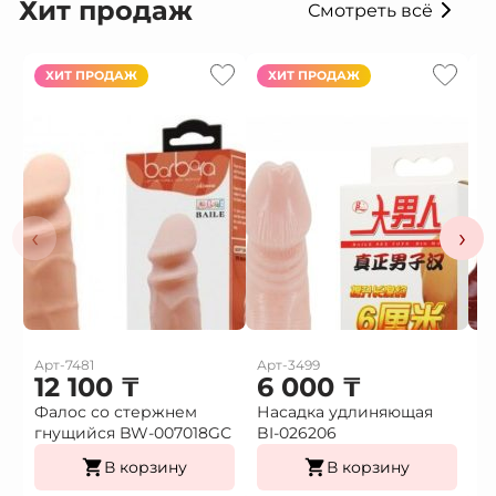
Хит продаж
Смотреть всё
ХИТ ПРОДАЖ
ХИТ ПРОДАЖ
‹
›
Арт-7481
Арт-3499
Ар
12 100
₸
6 000
₸
Фалос со стержнем
Насадка удлиняющая
Н
гнущийся BW-007018GС
BI-026206
в
В корзину
В корзину