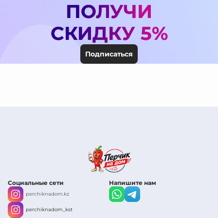
ПОЛУЧИ
СКИДКУ 5%
Подписаться
Социальные сети
Напишите нам
perchiknadom.kz
perchiknadom_kst