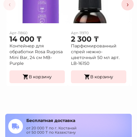
‹
›
Арт-11860
Арт-11970
Ар
14 000
₸
2 300
₸
2
Контейнер для
Парфюмированный
П
обработки Rosa Rugosa
спрей нежно-
с
Mini Bar, 24 см MB-
цветочный 50 мл арт.
50
Purple
LB-16150
В корзину
В корзину
Бесплатная доставка
от 20 000 ₸ по г. Костанай
от 50 000 ₸ по Казахстану