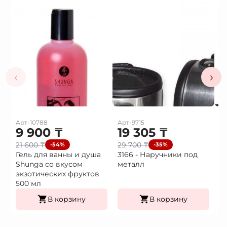
‹
›
Арт-10788
Арт-9715
Ар
9 900
₸
19 305
₸
1
21 600
₸
29 700
₸
2
-54%
-35%
Гель для ванны и душа
3166 - Наручники под
3
Shunga со вкусом
металл
H
экзотических фруктов
500 мл
В корзину
В корзину