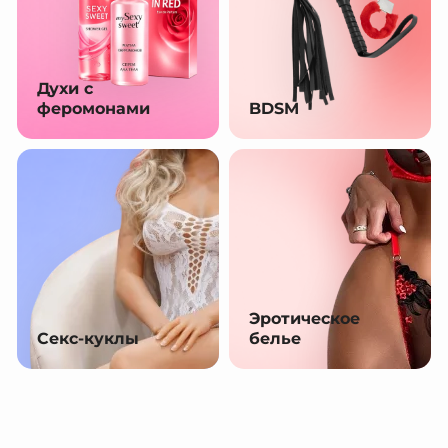
Духи с
феромонами
BDSM
Эротическое
Секс-куклы
белье