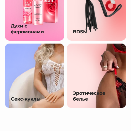
Духи с
феромонами
BDSM
Эротическое
Секс-куклы
белье