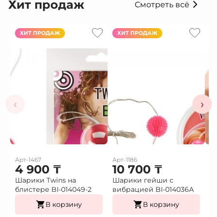
Хит продаж
Смотреть всё
ХИТ ПРОДАЖ
ХИТ ПРОДАЖ
‹
›
Арт-1467
Арт-1186
Ар
4 900
₸
10 700
₸
1
Шарики Twins на
Шарики гейши с
Ф
блистере BI-014049-2
вибрацией BI-014036А
г
В корзину
В корзину