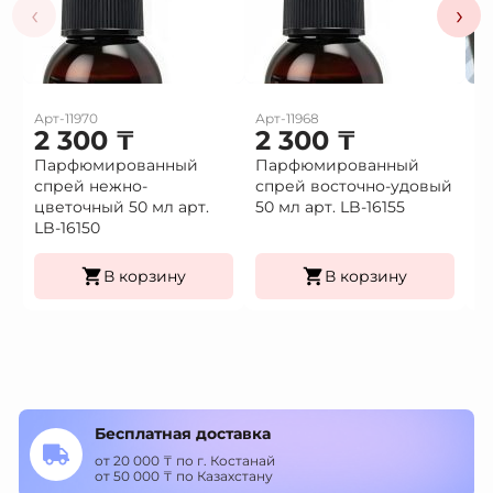
‹
›
Арт-11970
Арт-11968
Ар
2 300
₸
2 300
₸
1
Парфюмированный
Парфюмированный
Це
спрей нежно-
спрей восточно-удовый
(9
Це
цветочный 50 мл арт.
50 мл арт. LB-16155
К
LB-16150
уп
В корзину
В корзину
Бесплатная доставка
от 20 000 ₸ по г. Костанай
от 50 000 ₸ по Казахстану