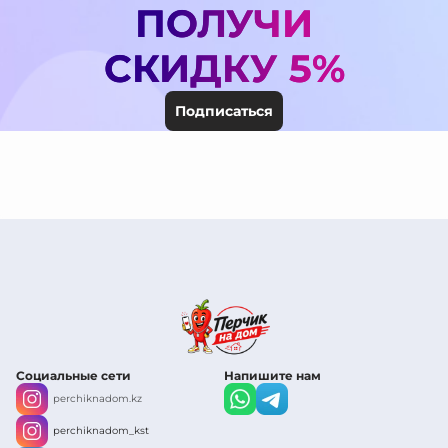
ПОЛУЧИ
СКИДКУ 5%
Подписаться
Социальные сети
Напишите нам
perchiknadom.kz
perchiknadom_kst