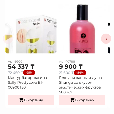
‹
›
Арт-9902
Арт-10788
Ар
54 337
₸
9 900
₸
3
72 450
₸
21 600
₸
4
-25%
-54%
Мастурбатор-вагина
Гель для ванны и душа
В
Sally PrettyLove BI-
Shunga со вкусом
в
00900T50
экзотических фруктов
500 мл
В корзину
В корзину