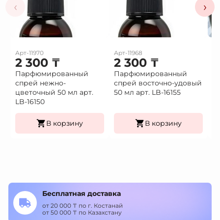
‹
›
Арт-11970
Арт-11968
Ар
2 300
₸
2 300
₸
1
Парфюмированный
Парфюмированный
Це
спрей нежно-
спрей восточно-удовый
(9
Це
цветочный 50 мл арт.
50 мл арт. LB-16155
К
LB-16150
уп
В корзину
В корзину
Бесплатная доставка
от 20 000 ₸ по г. Костанай
от 50 000 ₸ по Казахстану