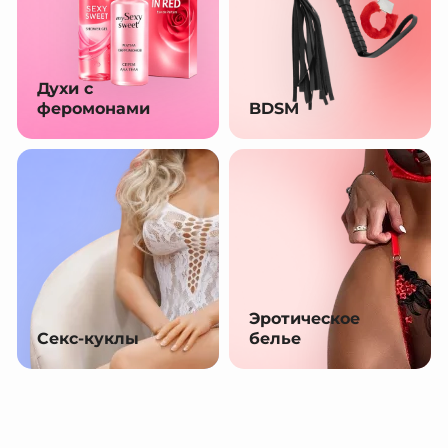
Духи с
феромонами
BDSM
Эротическое
Секс-куклы
белье