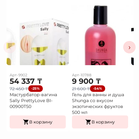
‹
›
Арт-9902
Арт-10788
Ар
54 337
₸
9 900
₸
3
72 450
₸
21 600
₸
4
-25%
-54%
Мастурбатор-вагина
Гель для ванны и душа
В
Sally PrettyLove BI-
Shunga со вкусом
в
00900T50
экзотических фруктов
500 мл
В корзину
В корзину