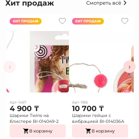
Хит продаж
Смотреть всё
ХИТ ПРОДАЖ
ХИТ ПРОДАЖ
‹
›
Арт-1467
Арт-1186
Ар
4 900
₸
10 700
₸
1
Шарики Twins на
Шарики гейши с
Ф
блистере BI-014049-2
вибрацией BI-014036А
г
В корзину
В корзину