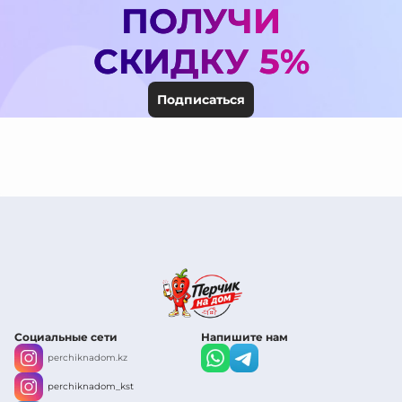
ПОЛУЧИ
СКИДКУ 5%
Подписаться
Социальные сети
Напишите нам
perchiknadom.kz
perchiknadom_kst