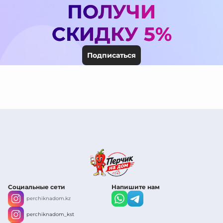
ПОЛУЧИ
СКИДКУ 5%
Подписаться
Социальные сети
Напишите нам
perchiknadom.kz
perchiknadom_kst