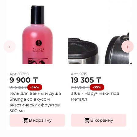
‹
›
Арт-10788
Арт-9715
Ар
9 900
₸
19 305
₸
1
21 600
₸
29 700
₸
2
-54%
-35%
Гель для ванны и душа
3166 - Наручники под
3
Shunga со вкусом
металл
H
экзотических фруктов
500 мл
В корзину
В корзину