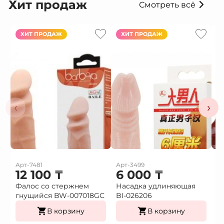
Хит продаж
Смотреть всё
ХИТ ПРОДАЖ
ХИТ ПРОДАЖ
‹
›
Арт-7481
Арт-3499
Ар
12 100
₸
6 000
₸
Фалос со стержнем
Насадка удлиняющая
Н
гнущийся BW-007018GС
BI-026206
в
В корзину
В корзину