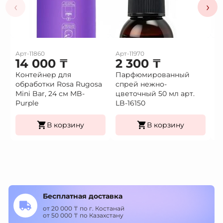
‹
›
Арт-11860
Арт-11970
Ар
14 000
₸
2 300
₸
2
Контейнер для
Парфюмированный
П
обработки Rosa Rugosa
спрей нежно-
с
Mini Bar, 24 см MB-
цветочный 50 мл арт.
50
Purple
LB-16150
В корзину
В корзину
Бесплатная доставка
от 20 000 ₸ по г. Костанай
от 50 000 ₸ по Казахстану