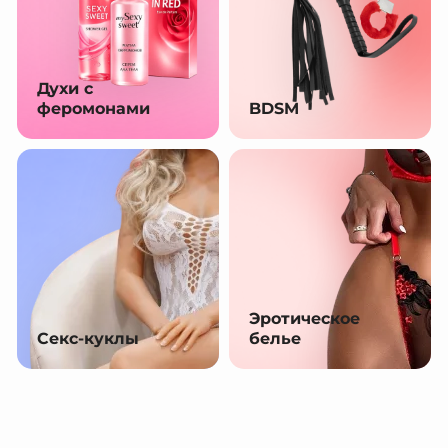
Духи с
феромонами
BDSM
Эротическое
Секс-куклы
белье