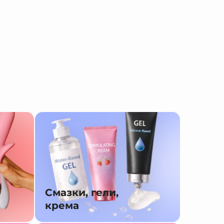
Смазки, гели,
крема