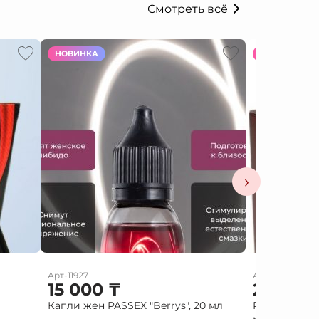
Смотреть всё
НОВИНКА
НОВИНКА
›
Арт-11927
Арт-10586
15 000
₸
2 000
Капли жен PASSEX "Berrys", 20 мл
Red diamond