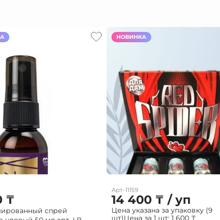
КА
НОВИНКА
Арт-11159
0
₸
14 400
₸
/ уп
Цена указана за упаковку (9
ированный спрей
шт)
Цена за 1 шт:
1 600
₸