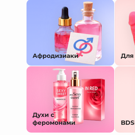
Афродизиаки
Для
Духи с
феромонами
BD