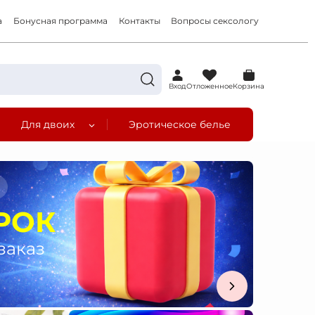
а
Бонусная программа
Контакты
Вопросы сексологу
0
Вход
Отложенное
Корзина
Для двоих
Эротическое белье
а
РОК
заказ