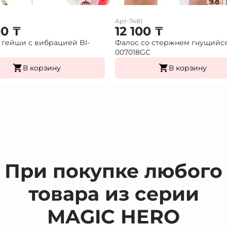
Арт-7481
00
₸
12 100
₸
гейши с вибрацией BI-
Фалос со стержнем гнущийс
007018GС
В корзину
В корзину
При покупке любого
товара из серии
MAGIC HERO