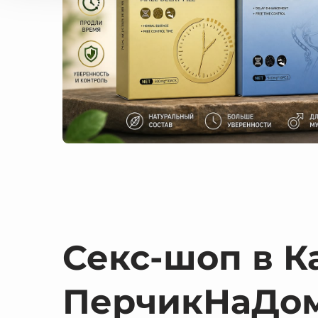
Секс-шоп в К
ПерчикНаДо