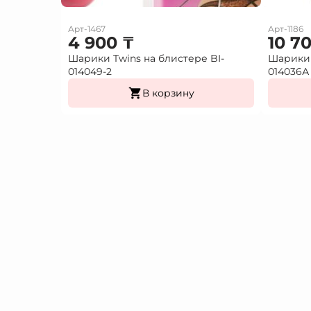
Арт-1467
Арт-1186
4 900
₸
10 7
Шарики Twins на блистере BI-
Шарики 
014049-2
014036А
В корзину