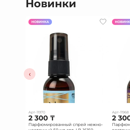
Новинки
НОВИНКА
НОВИН
‹
Арт-11970
Арт-11968
2 300
₸
2 30
Парфюмированный спрей нежно-
Парфюм