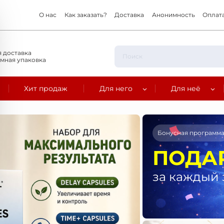
О нас
Как заказать?
Доставка
Анонимность
Оплат
 доставка
мная упаковка
Хит продаж
Для него
Для неё
Бонусная программ
ПОДА
за каждый 