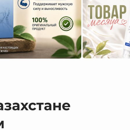
азахстане
м