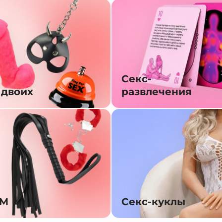
Секс-
 двоих
развлечения
SM
Секс-куклы