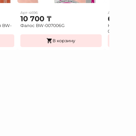
Арт-4696
Арт-7897
10 700
₸
6 000
я BW-
Фалос BW-007006G
Насадка удл
026213
В корзину