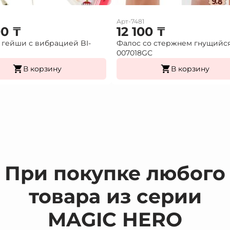
Арт-7481
00
₸
12 100
₸
гейши с вибрацией BI-
Фалос со стержнем гнущийс
007018GС
В корзину
В корзину
При покупке любого
товара из серии
MAGIC HERO