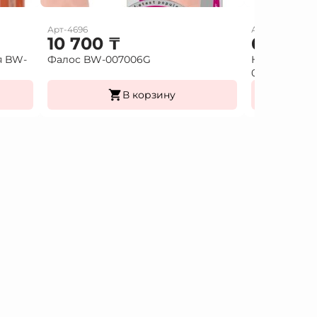
Арт-4696
Арт-7897
10 700
₸
6 000
я BW-
Фалос BW-007006G
Насадка удл
026213
В корзину