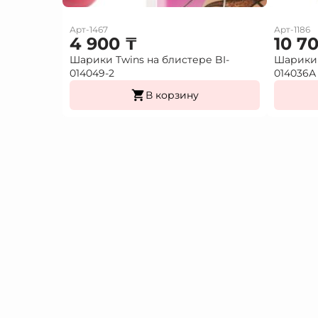
Арт-1467
Арт-1186
4 900
₸
10 7
Шарики Twins на блистере BI-
Шарики 
014049-2
014036А
В корзину