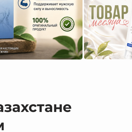
азахстане
м