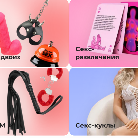
Секс-
 двоих
развлечения
SM
Секс-куклы