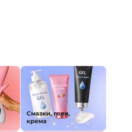
Смазки, гели,
крема