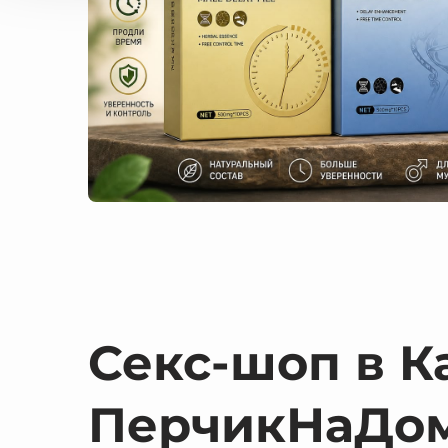
Секс-шоп в К
ПерчикНаДо