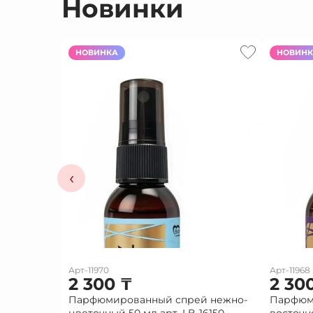
Новинки
НОВИНКА
НОВИН
‹
Арт-11970
Арт-11968
2 300
₸
2 30
Парфюмированный спрей нежно-
Парфюм