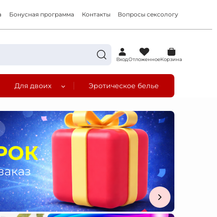
а
Бонусная программа
Контакты
Вопросы сексологу
0
Вход
Отложенное
Корзина
Для двоих
Эротическое белье
а
РОК
заказ