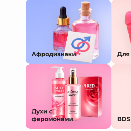
Афродизиаки
Для
Духи с
феромонами
BD