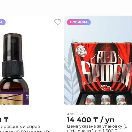
КА
НОВИНКА
Арт-11159
0
₸
14 400
₸
/ уп
Цена указана за упаковку (9
ированный спрей
шт)
Цена за 1 шт:
1 600
₸