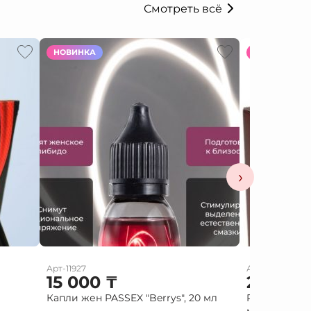
Смотреть всё
НОВИНКА
НОВИНКА
›
Арт-11927
Арт-10586
15 000
₸
2 000
Капли жен PASSEX "Berrys", 20 мл
Red diamond