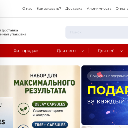
О нас
Как заказать?
Доставка
Анонимность
Оплат
 доставка
мная упаковка
Хит продаж
Для него
Для неё
Бонусная программ
ПОДА
за каждый 