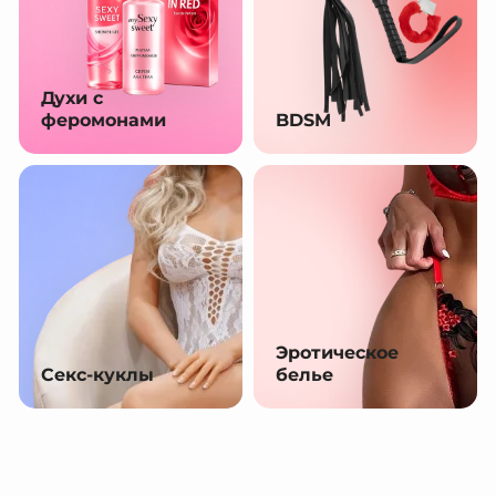
Духи с
феромонами
BDSM
Эротическое
Секс-куклы
белье