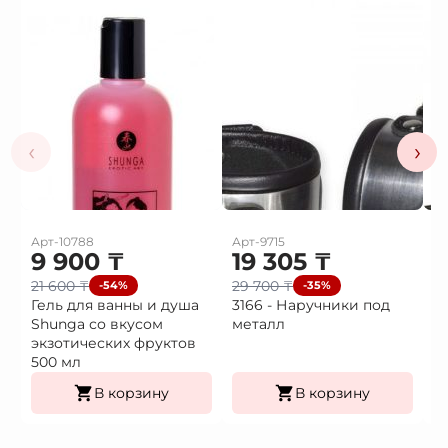
‹
›
Арт-10788
Арт-9715
Ар
9 900
₸
19 305
₸
1
21 600
₸
29 700
₸
2
-54%
-35%
Гель для ванны и душа
3166 - Наручники под
3
Shunga со вкусом
металл
H
экзотических фруктов
500 мл
В корзину
В корзину