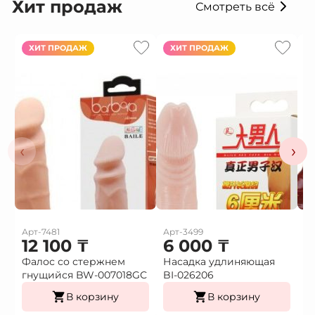
Хит продаж
Смотреть всё
ХИТ ПРОДАЖ
ХИТ ПРОДАЖ
‹
›
Арт-7481
Арт-3499
Ар
12 100
₸
6 000
₸
Фалос со стержнем
Насадка удлиняющая
Н
гнущийся BW-007018GС
BI-026206
в
В корзину
В корзину