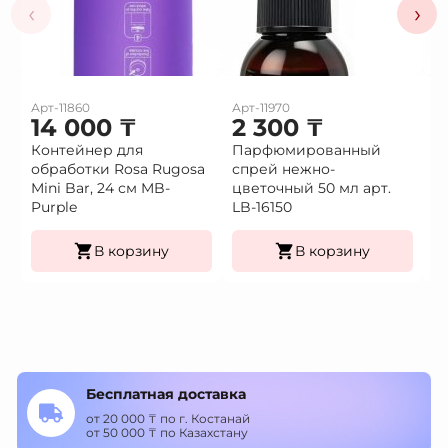
‹
›
Арт-11860
Арт-11970
Ар
14 000
₸
2 300
₸
2
Контейнер для
Парфюмированный
П
обработки Rosa Rugosa
спрей нежно-
с
Mini Bar, 24 см MB-
цветочный 50 мл арт.
50
Purple
LB-16150
В корзину
В корзину
Бесплатная доставка
от 20 000 ₸ по г. Костанай
от 50 000 ₸ по Казахстану