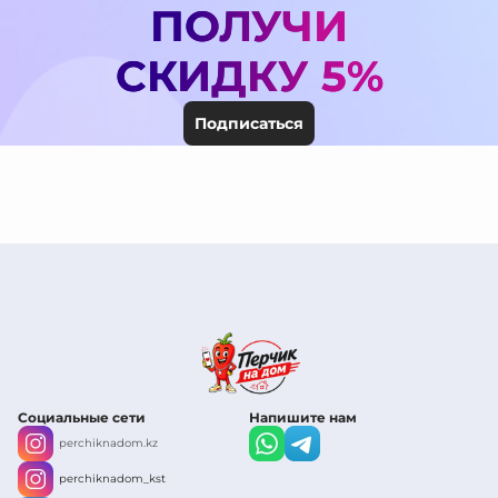
ПОЛУЧИ
СКИДКУ 5%
Подписаться
Социальные сети
Напишите нам
perchiknadom.kz
perchiknadom_kst