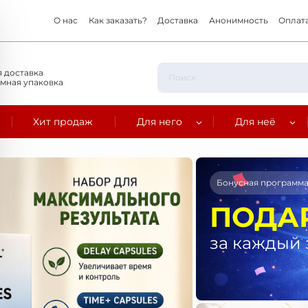
О нас
Как заказать?
Доставка
Анонимность
Оплат
 доставка
мная упаковка
Хит продаж
Для него
Для неё
Бонусная программ
ПОДА
за каждый 