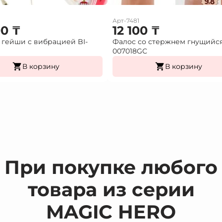
Арт-7481
00
₸
12 100
₸
гейши с вибрацией BI-
Фалос со стержнем гнущийс
007018GС
В корзину
В корзину
При покупке любого
товара из серии
MAGIC HERO