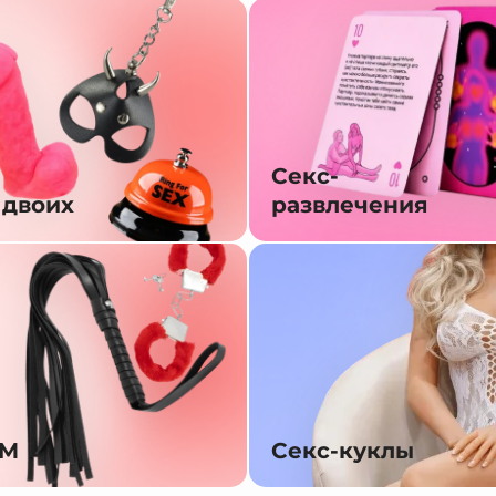
Секс-
 двоих
развлечения
SM
Секс-куклы