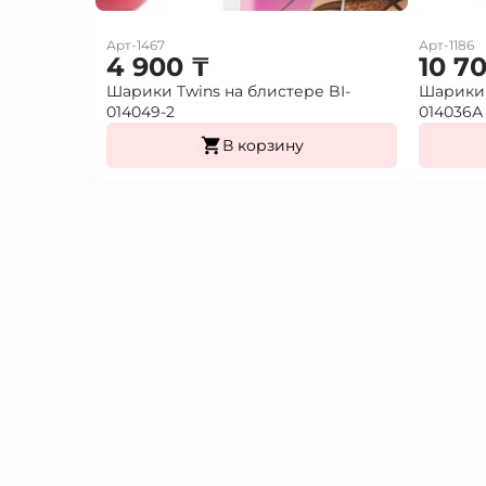
Арт-1467
Арт-1186
4 900
₸
10 7
Шарики Twins на блистере BI-
Шарики 
014049-2
014036А
В корзину