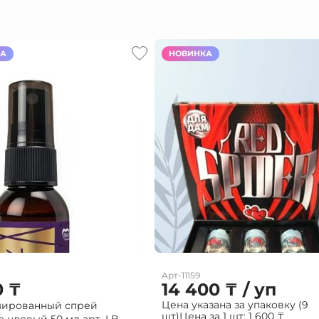
КА
НОВИНКА
Арт-11159
0
₸
14 400
₸
/ уп
Цена указана за упаковку (9
ированный спрей
шт)
Цена за 1 шт:
1 600
₸