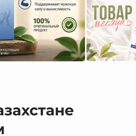
азахстане
м