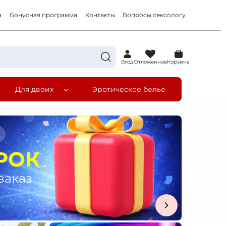
а
Бонусная программа
Контакты
Вопросы сексологу
0
Вход
Отложенное
Корзина
Для двоих
Эротическое белье
а
РОК
заказ