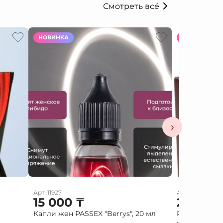
Смотреть всё
НОВИНКА
НОВИНКА
›
Арт-11927
Арт-10586
15 000
₸
2 000
Капли жен PASSEX "Berrys", 20 мл
Red diamond