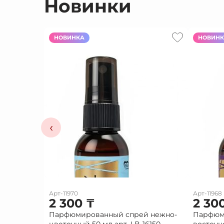
Новинки
НОВИНКА
НОВИН
‹
Арт-11970
Арт-11968
2 300
₸
2 30
Парфюмированный спрей нежно-
Парфюм