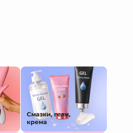
Смазки, гели,
крема