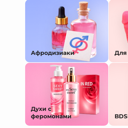
Афродизиаки
Для
Духи с
феромонами
BD