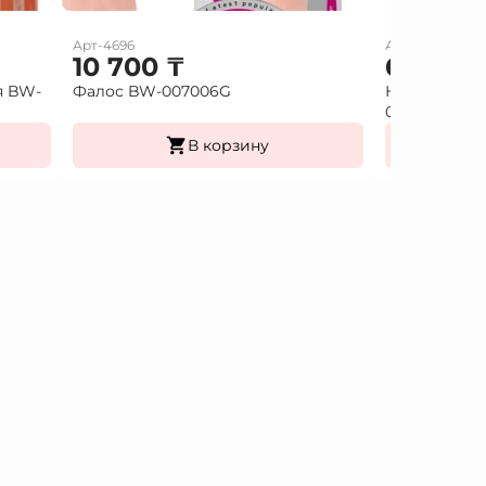
Арт-4696
Арт-7897
10 700
₸
6 000
я BW-
Фалос BW-007006G
Насадка удл
026213
В корзину