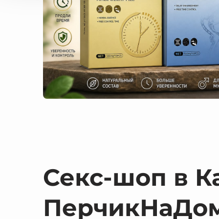
Секс-шоп в К
ПерчикНаДо