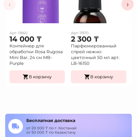
‹
›
Арт-11860
Арт-11970
Ар
14 000
₸
2 300
₸
2
Контейнер для
Парфюмированный
П
обработки Rosa Rugosa
спрей нежно-
с
Mini Bar, 24 см MB-
цветочный 50 мл арт.
50
Purple
LB-16150
В корзину
В корзину
Бесплатная доставка
от 20 000 ₸ по г. Костанай
от 50 000 ₸ по Казахстану