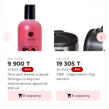
‹
›
Арт-10788
Арт-9715
Ар
9 900
₸
19 305
₸
1
21 600
₸
29 700
₸
2
-54%
-35%
Гель для ванны и душа
3166 - Наручники под
3
Shunga со вкусом
металл
H
экзотических фруктов
500 мл
В корзину
В корзину