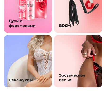
Духи с
феромонами
BDSM
Эротическое
Секс-куклы
белье