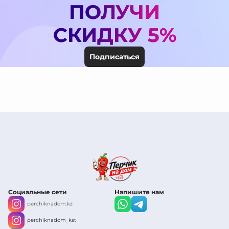
ПОЛУЧИ
СКИДКУ 5%
Подписаться
Социальные сети
Напишите нам
perchiknadom.kz
perchiknadom_kst