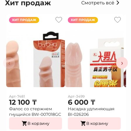
Хит продаж
Смотреть всё
ХИТ ПРОДАЖ
ХИТ ПРОДАЖ
‹
›
Арт-7481
Арт-3499
Ар
12 100
₸
6 000
₸
Фалос со стержнем
Насадка удлиняющая
Н
гнущийся BW-007018GС
BI-026206
в
В корзину
В корзину