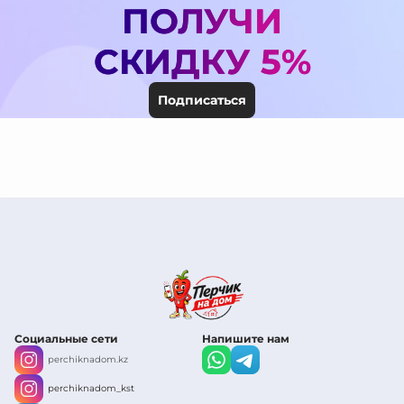
ПОЛУЧИ
СКИДКУ 5%
Подписаться
Социальные сети
Напишите нам
perchiknadom.kz
perchiknadom_kst