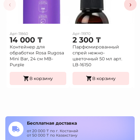
‹
›
Арт-11860
Арт-11970
Ар
14 000
₸
2 300
₸
2
Контейнер для
Парфюмированный
П
обработки Rosa Rugosa
спрей нежно-
с
Mini Bar, 24 см MB-
цветочный 50 мл арт.
50
Purple
LB-16150
В корзину
В корзину
Бесплатная доставка
от 20 000 ₸ по г. Костанай
от 50 000 ₸ по Казахстану