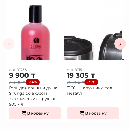
‹
›
Арт-10788
Арт-9715
Ар
9 900
₸
19 305
₸
1
21 600
₸
29 700
₸
2
-54%
-35%
Гель для ванны и душа
3166 - Наручники под
3
Shunga со вкусом
металл
H
экзотических фруктов
500 мл
В корзину
В корзину