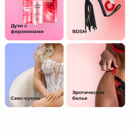
Духи с
феромонами
BDSM
Эротическое
Секс-куклы
белье