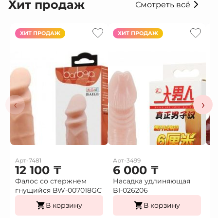
Хит продаж
Смотреть всё
ХИТ ПРОДАЖ
ХИТ ПРОДАЖ
‹
›
Арт-7481
Арт-3499
Ар
12 100
₸
6 000
₸
Фалос со стержнем
Насадка удлиняющая
Н
гнущийся BW-007018GС
BI-026206
в
В корзину
В корзину