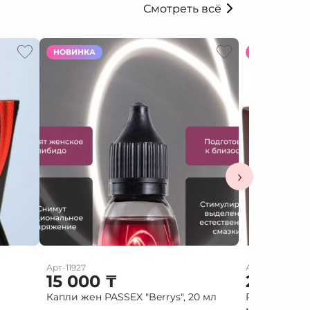
Смотреть всё
НОВИНКА
НОВИНКА
›
Арт-11927
Арт-10586
15 000
₸
2 000
Капли жен PASSEX "Berrys", 20 мл
Red diamond