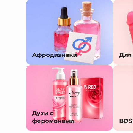
Афродизиаки
Для
Духи с
феромонами
BD