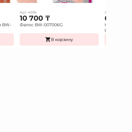
Арт-4696
Арт-7897
10 700
₸
6 000
я BW-
Фалос BW-007006G
Насадка удл
026213
В корзину