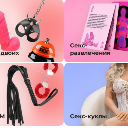
Секс-
 двоих
развлечения
SM
Секс-куклы