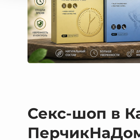
Секс-шоп в К
ПерчикНаДо