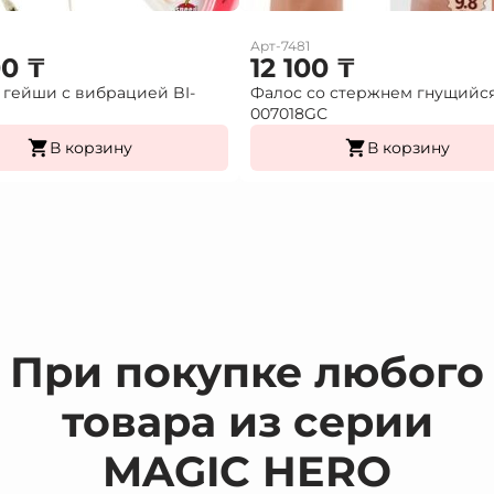
Арт-7481
00
₸
12 100
₸
гейши с вибрацией BI-
Фалос со стержнем гнущийс
007018GС
В корзину
В корзину
При покупке любого
товара из серии
MAGIC HERO