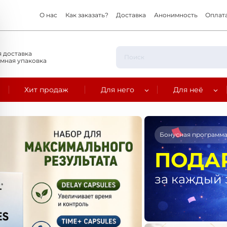
О нас
Как заказать?
Доставка
Анонимность
Оплат
 доставка
мная упаковка
Хит продаж
Для него
Для неё
Бонусная программ
ПОДА
за каждый 