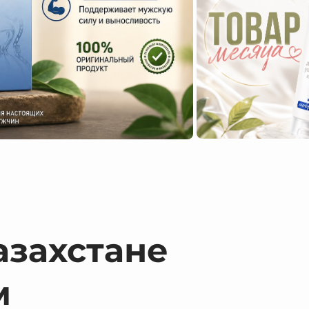
азахстане
м