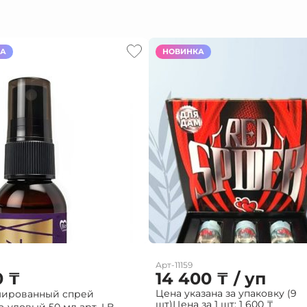
КА
НОВИНКА
Арт-11159
0
₸
14 400
₸
/ уп
Цена указана за упаковку (9
ированный спрей
шт)
Цена за 1 шт:
1 600
₸