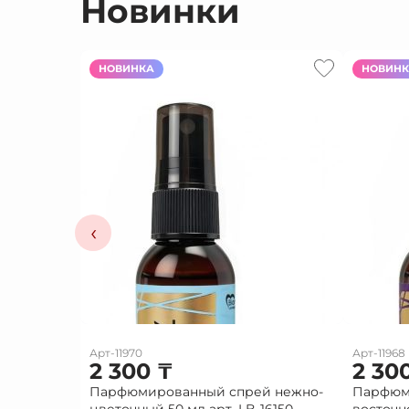
Новинки
НОВИНКА
НОВИН
‹
Арт-11970
Арт-11968
2 300
₸
2 30
Парфюмированный спрей нежно-
Парфюм