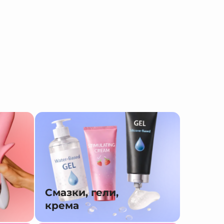
Смазки, гели,
крема