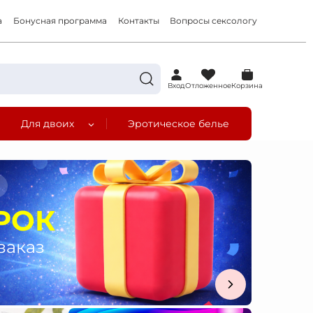
а
Бонусная программа
Контакты
Вопросы сексологу
0
Вход
Отложенное
Корзина
Для двоих
Эротическое белье
а
РОК
заказ