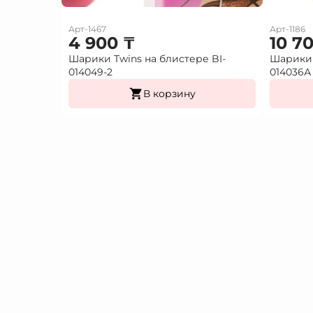
Арт-1467
Арт-1186
4 900
₸
10 7
Шарики Twins на блистере BI-
Шарики 
014049-2
014036А
В корзину