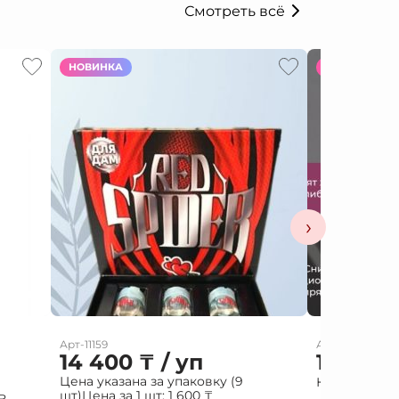
Смотреть всё
НОВИНКА
НОВИНКА
›
Арт-11159
Арт-11927
14 400
₸
/ уп
15 000
Цена указана за упаковку (9
Капли жен PA
шт)
Цена за 1 шт:
1 600
₸