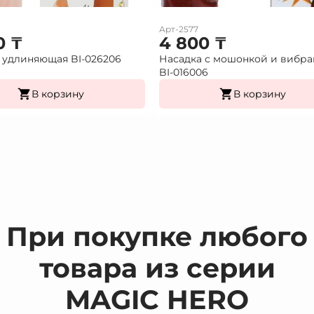
Арт-2577
0
₸
4 800
₸
 удлиняющая BI-026206
Насадка с мошонкой и вибр
BI-016006
В корзину
В корзину
При покупке любого
товара из серии
MAGIC HERO