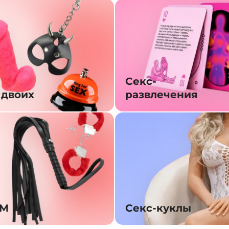
Секс-
 двоих
развлечения
SM
Секс-куклы