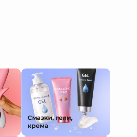
Смазки, гели,
крема