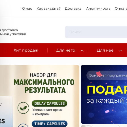
О нас
Как заказать?
Доставка
Анонимность
Оплат
 доставка
мная упаковка
Хит продаж
Для него
Для неё
Бонусная программ
ПОДА
за каждый 