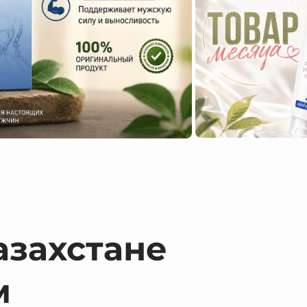
азахстане
м