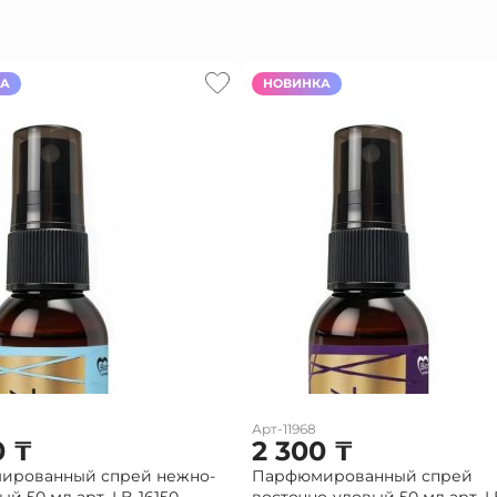
КА
НОВИНКА
Арт-11968
0
₸
2 300
₸
ированный спрей нежно-
Парфюмированный спрей