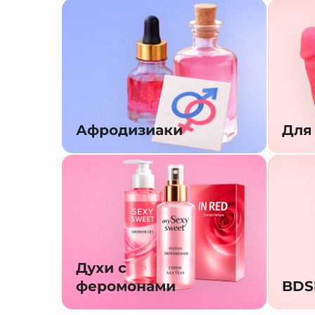
Афродизиаки
Для
Духи с
феромонами
BD