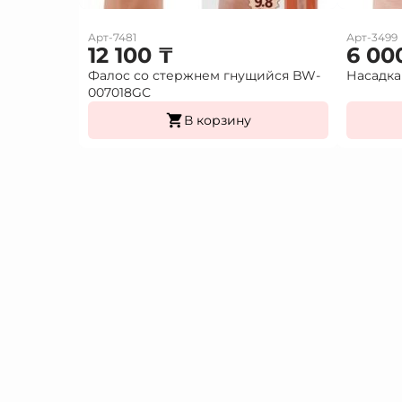
Арт-7481
Арт-3499
12 100
₸
6 00
Фалос со стержнем гнущийся BW-
Насадка
007018GС
В корзину