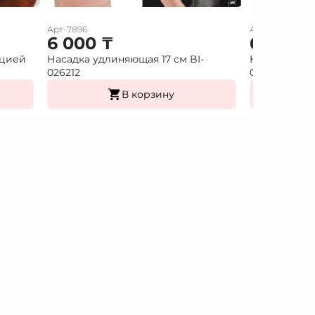
Арт-7896
Арт-7897
6 000
₸
6 000
ацией
Насадка удлиняющая 17 см BI-
Насадка удл
026212
026213
В корзину