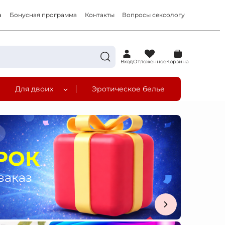
а
Бонусная программа
Контакты
Вопросы сексологу
0
Вход
Отложенное
Корзина
Для двоих
Эротическое белье
а
РОК
заказ