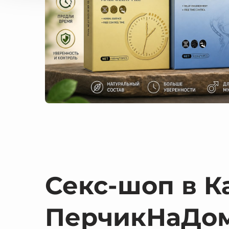
Секс-шоп в К
ПерчикНаДо