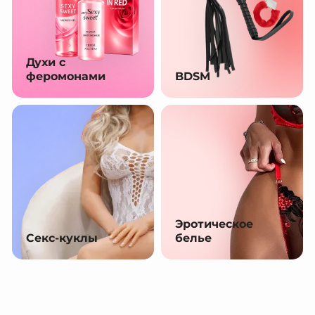
Духи с
феромонами
BDSM
Эротическое
Секс-куклы
белье