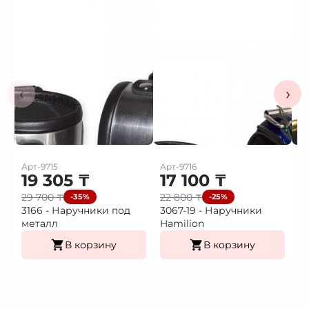
‹
›
Арт-9715
Арт-9716
Ар
19 305
₸
17 100
₸
1
29 700
₸
22 800
₸
2
-35%
-25%
3166 - Наручники под
3067-19 - Наручники
3
металл
Hamilion
В корзину
В корзину