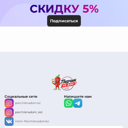
СКИДКУ 5%
Подписаться
Социальные сети
Напишите нам
perchiknadom.kz
perchiknadom_kst
Intim Perchiknadomkz