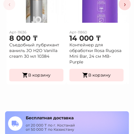
‹
›
Арт-11636
Арт-11860
Ар
8 000
₸
14 000
₸
2
Съедобный лубрикант
Контейнер для
П
ваниль JO H2O Vanilla
обработки Rosa Rugosa
с
cream 30 мл 10384
Mini Bar, 24 см MB-
ц
Purple
LB
В корзину
В корзину
Бесплатная доставка
от 20 000 ₸ по г. Костанай
от 50 000 ₸ по Казахстану