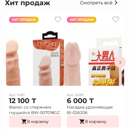
Хит продаж
Смотреть всё
ХИТ ПРОДАЖ
ХИТ ПРОДАЖ
‹
›
Арт-7481
Арт-3499
Ар
12 100
₸
6 000
₸
Фалос со стержнем
Насадка удлиняющая
Н
гнущийся BW-007018GС
BI-026206
в
В корзину
В корзину