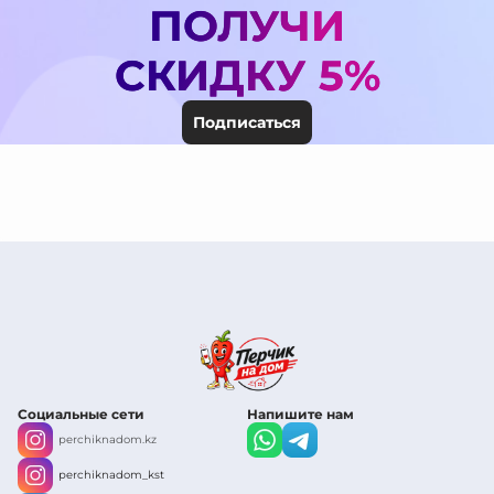
ПОЛУЧИ
СКИДКУ 5%
Подписаться
Социальные сети
Напишите нам
perchiknadom.kz
perchiknadom_kst