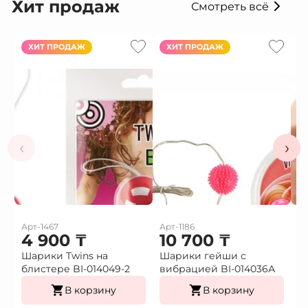
Хит продаж
Смотреть всё
ХИТ ПРОДАЖ
ХИТ ПРОДАЖ
‹
›
Арт-1467
Арт-1186
Ар
4 900
₸
10 700
₸
1
Шарики Twins на
Шарики гейши с
Ф
блистере BI-014049-2
вибрацией BI-014036А
г
В корзину
В корзину