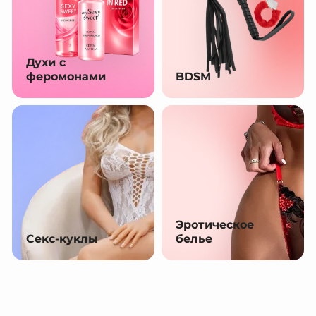
Духи с
феромонами
BDSM
Эротическое
Секс-куклы
белье