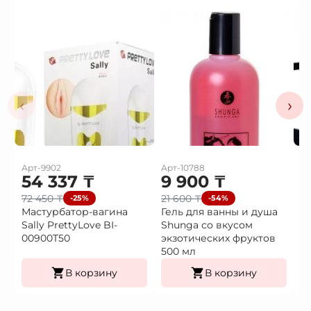
‹
›
Арт-9902
Арт-10788
Ар
54 337
₸
9 900
₸
3
72 450
₸
21 600
₸
4
-25%
-54%
Мастурбатор-вагина
Гель для ванны и душа
В
Sally PrettyLove BI-
Shunga со вкусом
в
00900T50
экзотических фруктов
500 мл
В корзину
В корзину