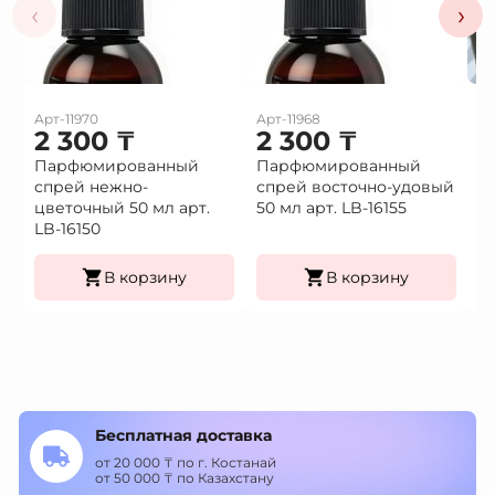
‹
›
Арт-11970
Арт-11968
Ар
2 300
₸
2 300
₸
1
Парфюмированный
Парфюмированный
Це
спрей нежно-
спрей восточно-удовый
(9
Це
цветочный 50 мл арт.
50 мл арт. LB-16155
К
LB-16150
уп
В корзину
В корзину
Бесплатная доставка
от 20 000 ₸ по г. Костанай
от 50 000 ₸ по Казахстану