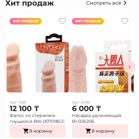
Хит продаж
Смотреть всё
ХИТ ПРОДАЖ
ХИТ ПРОДАЖ
‹
›
Арт-7481
Арт-3499
Ар
12 100
₸
6 000
₸
Фалос со стержнем
Насадка удлиняющая
Н
гнущийся BW-007018GС
BI-026206
в
В корзину
В корзину