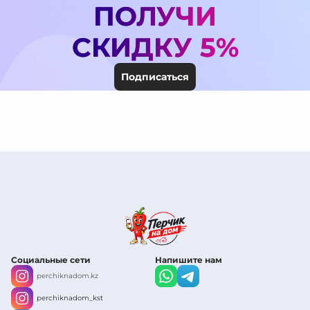
ПОЛУЧИ
СКИДКУ 5%
Подписаться
Социальные сети
Напишите нам
perchiknadom.kz
perchiknadom_kst