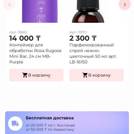
‹
›
Арт-11860
Арт-11970
Ар
14 000
₸
2 300
₸
2
Контейнер для
Парфюмированный
П
обработки Rosa Rugosa
спрей нежно-
с
Mini Bar, 24 см MB-
цветочный 50 мл арт.
50
Purple
LB-16150
В корзину
В корзину
Бесплатная доставка
от 20 000 ₸ по г. Костанай
от 50 000 ₸ по Казахстану