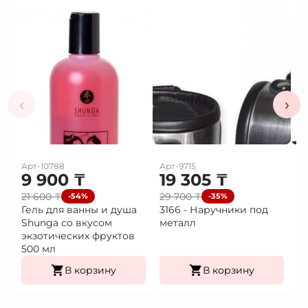
‹
›
Арт-10788
Арт-9715
Ар
9 900
₸
19 305
₸
1
21 600
₸
29 700
₸
2
-54%
-35%
Гель для ванны и душа
3166 - Наручники под
3
Shunga со вкусом
металл
H
экзотических фруктов
500 мл
В корзину
В корзину