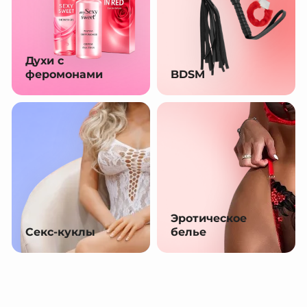
Духи с
феромонами
BDSM
Эротическое
Секс-куклы
белье