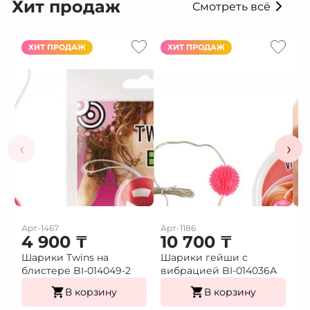
Хит продаж
Смотреть всё
ХИТ ПРОДАЖ
ХИТ ПРОДАЖ
‹
›
Арт-1467
Арт-1186
Ар
4 900
₸
10 700
₸
1
Шарики Twins на
Шарики гейши с
Ф
блистере BI-014049-2
вибрацией BI-014036А
г
В корзину
В корзину