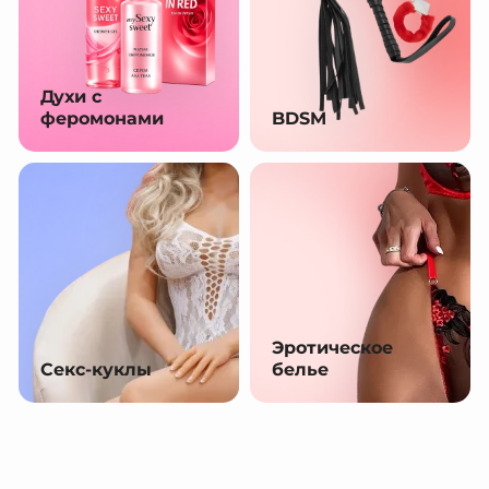
Духи с
феромонами
BDSM
Эротическое
Секс-куклы
белье