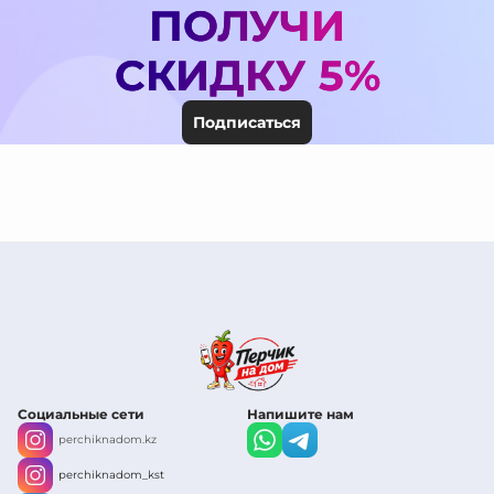
ПОЛУЧИ
СКИДКУ 5%
Подписаться
Социальные сети
Напишите нам
perchiknadom.kz
perchiknadom_kst