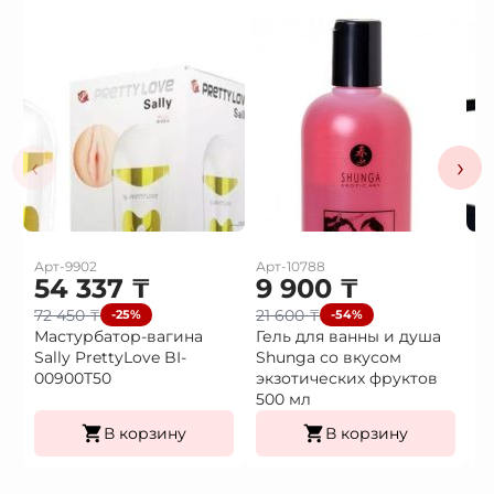
‹
›
Арт-9902
Арт-10788
Ар
54 337
₸
9 900
₸
3
72 450
₸
21 600
₸
4
-25%
-54%
Мастурбатор-вагина
Гель для ванны и душа
В
Sally PrettyLove BI-
Shunga со вкусом
в
00900T50
экзотических фруктов
500 мл
В корзину
В корзину