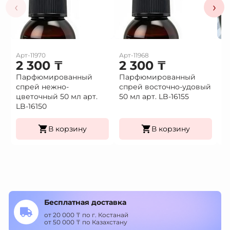
‹
›
Арт-11970
Арт-11968
Ар
2 300
₸
2 300
₸
1
Парфюмированный
Парфюмированный
Це
спрей нежно-
спрей восточно-удовый
(9
Це
цветочный 50 мл арт.
50 мл арт. LB-16155
К
LB-16150
уп
В корзину
В корзину
Бесплатная доставка
от 20 000 ₸ по г. Костанай
от 50 000 ₸ по Казахстану