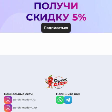
ПОЛУЧИ
СКИДКУ 5%
Подписаться
Социальные сети
Напишите нам
perchiknadom.kz
perchiknadom_kst