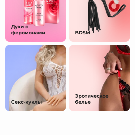
Духи с
феромонами
BDSM
Эротическое
Секс-куклы
белье