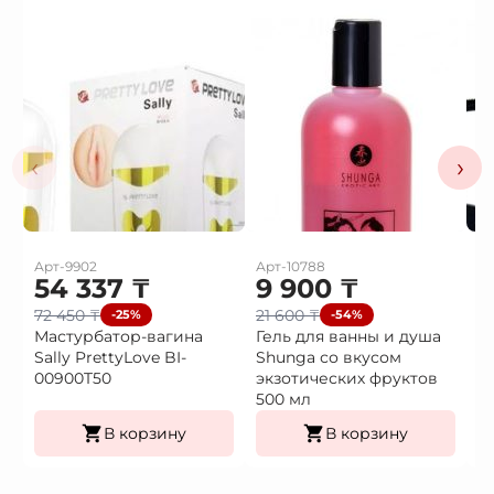
‹
›
Арт-9902
Арт-10788
Ар
54 337
₸
9 900
₸
3
72 450
₸
21 600
₸
4
-25%
-54%
Мастурбатор-вагина
Гель для ванны и душа
В
Sally PrettyLove BI-
Shunga со вкусом
в
00900T50
экзотических фруктов
500 мл
В корзину
В корзину