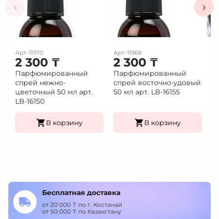
‹
›
Арт-11970
Арт-11968
Ар
2 300
₸
2 300
₸
1
Парфюмированный
Парфюмированный
Це
спрей нежно-
спрей восточно-удовый
(9
Це
цветочный 50 мл арт.
50 мл арт. LB-16155
К
LB-16150
уп
В корзину
В корзину
Бесплатная доставка
от 20 000 ₸ по г. Костанай
от 50 000 ₸ по Казахстану