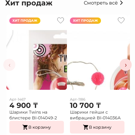
Хит продаж
Смотреть всё
ХИТ ПРОДАЖ
ХИТ ПРОДАЖ
‹
›
Арт-1467
Арт-1186
Ар
4 900
₸
10 700
₸
1
Шарики Twins на
Шарики гейши с
Ф
блистере BI-014049-2
вибрацией BI-014036А
г
В корзину
В корзину