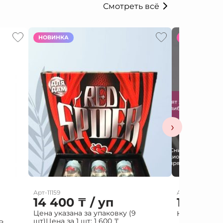
Смотреть всё
НОВИНКА
НОВИНКА
›
Арт-11159
Арт-11927
14 400
₸
/ уп
15 000
Цена указана за упаковку (9
Капли жен PA
шт)
Цена за 1 шт:
1 600
₸