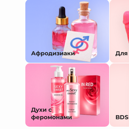
Афродизиаки
Для
Духи с
феромонами
BD