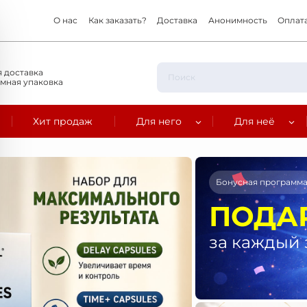
О нас
Как заказать?
Доставка
Анонимность
Оплат
 доставка
мная упаковка
Хит продаж
Для него
Для неё
Бонусная программ
ПОДА
за каждый 