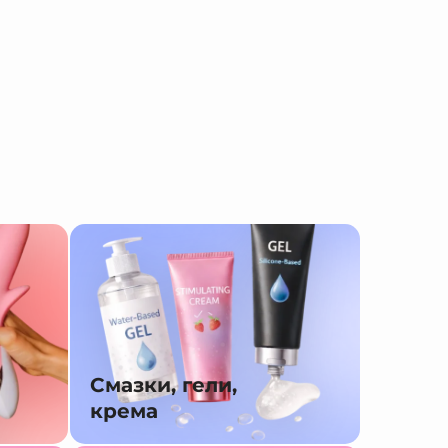
Смазки, гели,
крема