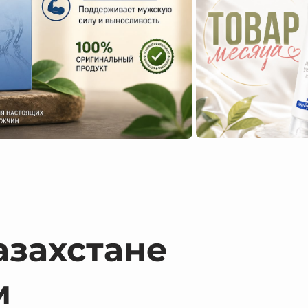
азахстане
м