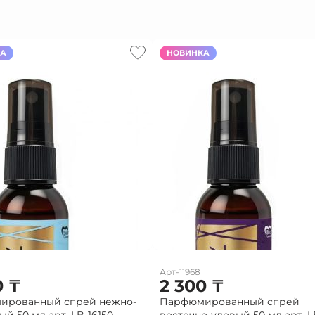
КА
НОВИНКА
Арт-11968
0
₸
2 300
₸
ированный спрей нежно-
Парфюмированный спрей