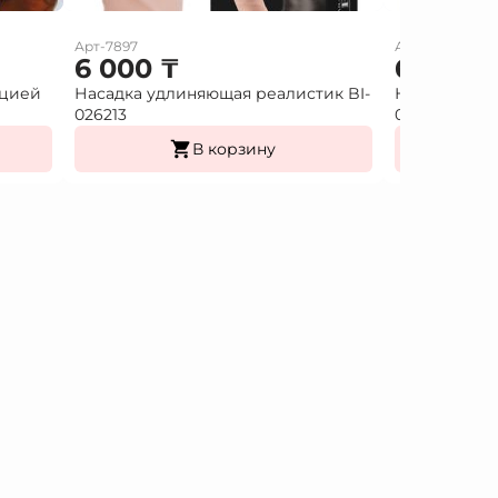
Арт-7897
Арт-7896
6 000
₸
6 000
ацией
Насадка удлиняющая реалистик BI-
Насадка удл
026213
026212
В корзину