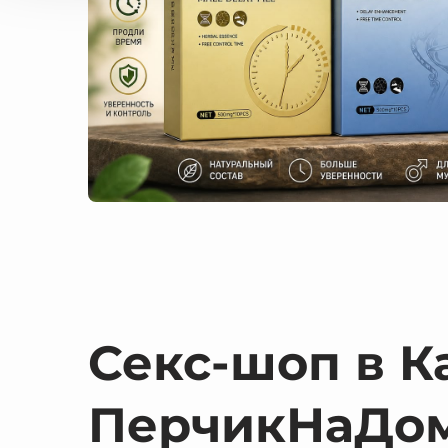
Секс-шоп в К
ПерчикНаДо