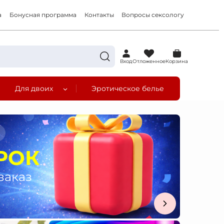
а
Бонусная программа
Контакты
Вопросы сексологу
0
Вход
Отложенное
Корзина
Для двоих
Эротическое белье
а
РОК
заказ