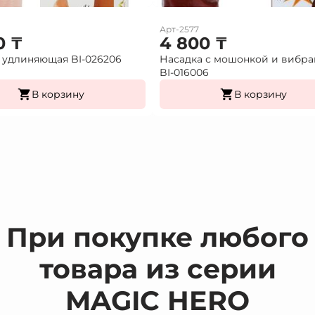
Арт-2577
0
₸
4 800
₸
 удлиняющая BI-026206
Насадка с мошонкой и вибр
BI-016006
В корзину
В корзину
При покупке любого
товара из серии
MAGIC HERO