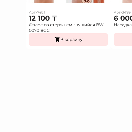
Арт-7481
Арт-3499
12 100
₸
6 00
Фалос со стержнем гнущийся BW-
Насадка
007018GС
В корзину