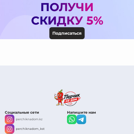
ПОЛУЧИ
СКИДКУ 5%
Подписаться
Социальные сети
Напишите нам
perchiknadom.kz
perchiknadom_kst