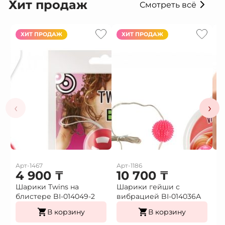
Хит продаж
Смотреть всё
ХИТ ПРОДАЖ
ХИТ ПРОДАЖ
‹
›
Арт-1467
Арт-1186
Ар
4 900
₸
10 700
₸
1
Шарики Twins на
Шарики гейши с
Ф
блистере BI-014049-2
вибрацией BI-014036А
г
В корзину
В корзину