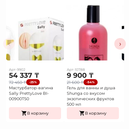
‹
›
Арт-9902
Арт-10788
Ар
54 337
₸
9 900
₸
3
72 450
₸
21 600
₸
4
-25%
-54%
Мастурбатор-вагина
Гель для ванны и душа
В
Sally PrettyLove BI-
Shunga со вкусом
в
00900T50
экзотических фруктов
500 мл
В корзину
В корзину