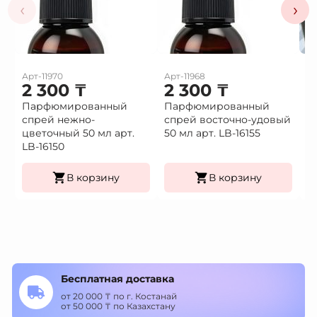
‹
›
Арт-11970
Арт-11968
Ар
2 300
₸
2 300
₸
1
Парфюмированный
Парфюмированный
Це
спрей нежно-
спрей восточно-удовый
(9
Це
цветочный 50 мл арт.
50 мл арт. LB-16155
К
LB-16150
уп
В корзину
В корзину
Бесплатная доставка
от 20 000 ₸ по г. Костанай
от 50 000 ₸ по Казахстану