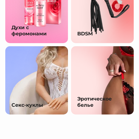
Духи с
феромонами
BDSM
Эротическое
Секс-куклы
белье