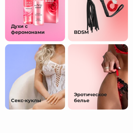
Духи с
феромонами
BDSM
Эротическое
Секс-куклы
белье