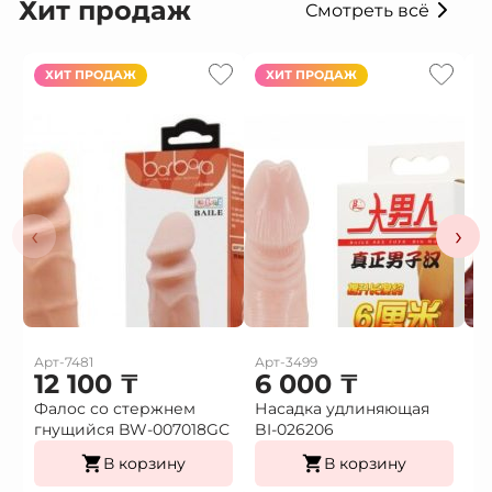
Хит продаж
Смотреть всё
ХИТ ПРОДАЖ
ХИТ ПРОДАЖ
‹
›
Арт-7481
Арт-3499
Ар
12 100
₸
6 000
₸
Фалос со стержнем
Насадка удлиняющая
Н
гнущийся BW-007018GС
BI-026206
в
В корзину
В корзину