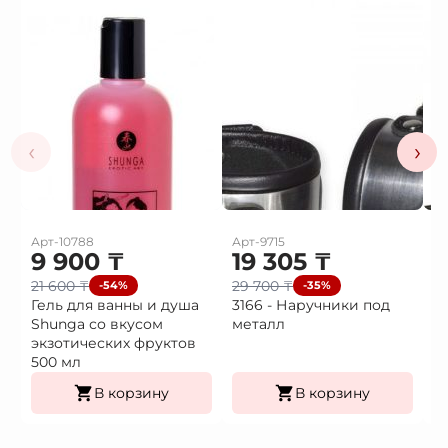
‹
›
Арт-10788
Арт-9715
Ар
9 900
₸
19 305
₸
1
21 600
₸
29 700
₸
2
-54%
-35%
Гель для ванны и душа
3166 - Наручники под
3
Shunga со вкусом
металл
H
экзотических фруктов
500 мл
В корзину
В корзину