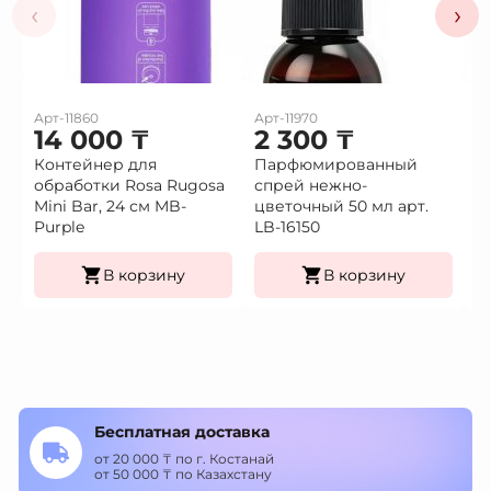
‹
›
Арт-11860
Арт-11970
Ар
14 000
₸
2 300
₸
2
Контейнер для
Парфюмированный
П
обработки Rosa Rugosa
спрей нежно-
с
Mini Bar, 24 см MB-
цветочный 50 мл арт.
50
Purple
LB-16150
В корзину
В корзину
Бесплатная доставка
от 20 000 ₸ по г. Костанай
от 50 000 ₸ по Казахстану