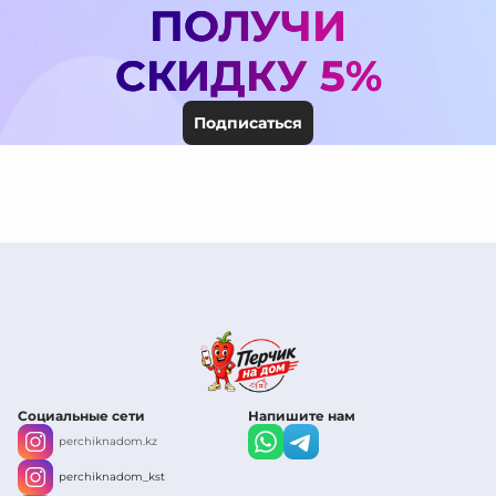
ПОЛУЧИ
СКИДКУ 5%
Подписаться
Социальные сети
Напишите нам
perchiknadom.kz
perchiknadom_kst