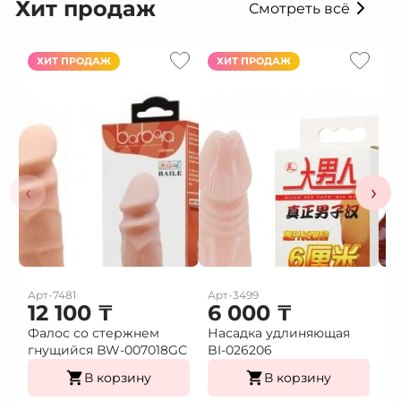
Хит продаж
Смотреть всё
ХИТ ПРОДАЖ
ХИТ ПРОДАЖ
‹
›
Арт-7481
Арт-3499
Ар
12 100
₸
6 000
₸
Фалос со стержнем
Насадка удлиняющая
Н
гнущийся BW-007018GС
BI-026206
в
В корзину
В корзину