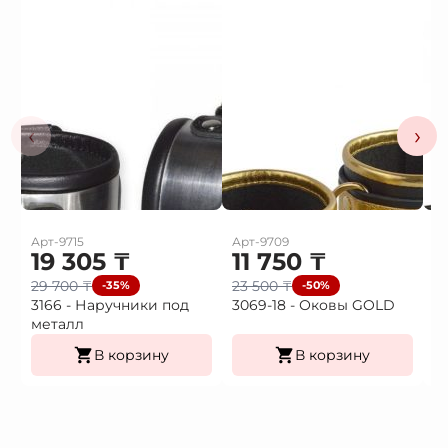
‹
›
Арт-9715
Арт-9709
Ар
19 305
₸
11 750
₸
1
29 700
₸
23 500
₸
2
-35%
-50%
3166 - Наручники под
3069-18 - Оковы GOLD
3
металл
H
В корзину
В корзину