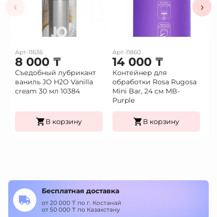
‹
›
Арт-11636
Арт-11860
Ар
8 000
₸
14 000
₸
2
Съедобный лубрикант
Контейнер для
П
ваниль JO H2O Vanilla
обработки Rosa Rugosa
с
cream 30 мл 10384
Mini Bar, 24 см MB-
ц
Purple
LB
В корзину
В корзину
Бесплатная доставка
от 20 000 ₸ по г. Костанай
от 50 000 ₸ по Казахстану