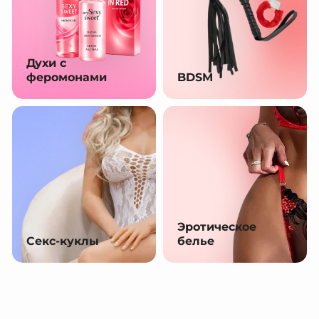
Духи с
феромонами
BDSM
Эротическое
Секс-куклы
белье