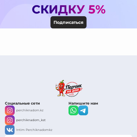
СКИДКУ 5%
Подписаться
Социальные сети
Напишите нам
perchiknadom.kz
perchiknadom_kst
Intim Perchiknadomkz