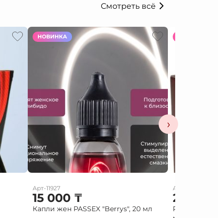
Смотреть всё
НОВИНКА
НОВИНКА
›
Арт-11927
Арт-10586
15 000
₸
2 000
Капли жен PASSEX "Berrys", 20 мл
Red diamond