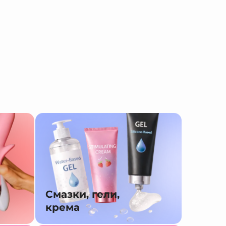
Смазки, гели,
крема