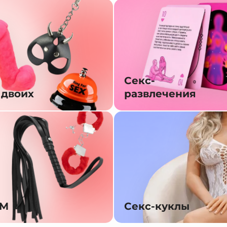
Секс-
 двоих
развлечения
SM
Секс-куклы