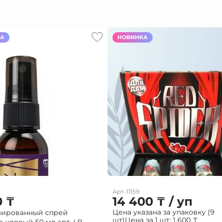
КА
НОВИНКА
Арт-11159
0
₸
14 400
₸
/ уп
Цена указана за упаковку (9
ированный спрей
шт)
Цена за 1 шт:
1 600
₸