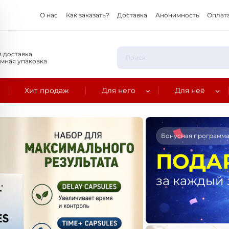
О нас
Как заказать?
Доставка
Анонимность
Оплат
 доставка
мная упаковка
Хит продаж
Для него
Для неё
Бонусная программ
ПОДА
за каждый 