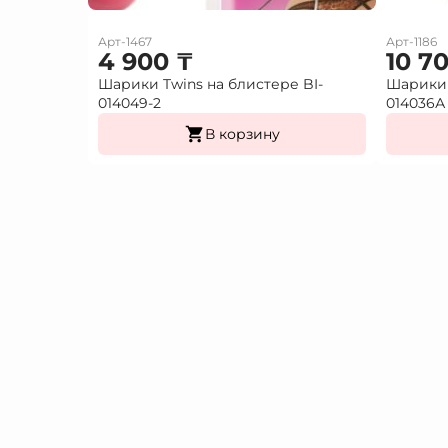
Арт-1467
Арт-1186
4 900
₸
10 7
Шарики Twins на блистере BI-
Шарики 
014049-2
014036А
В корзину