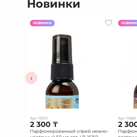
Новинки
НОВИНКА
НОВИН
‹
Арт-11970
Арт-11968
2 300
₸
2 30
Парфюмированный спрей нежно-
Парфюм