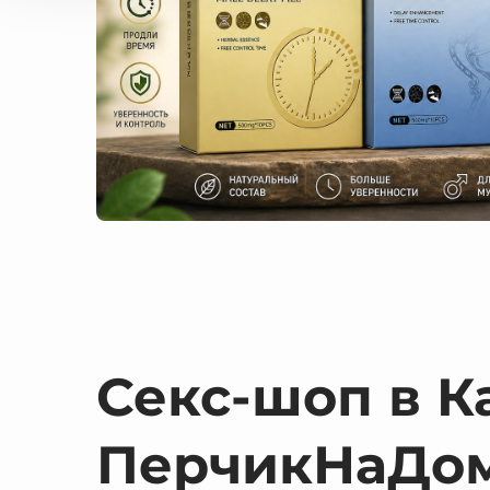
Секс-шоп в К
ПерчикНаДо