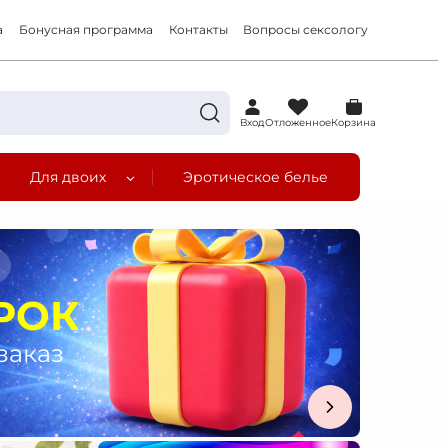
а
Бонусная программа
Контакты
Вопросы сексологу
0
Вход
Отложенное
Корзина
Для двоих
Эротическое белье
а
РОК
заказ