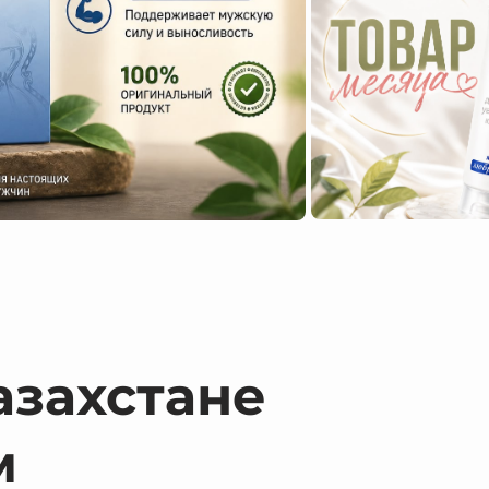
азахстане
м