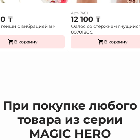
Арт-7481
00
₸
12 100
₸
гейши с вибрацией BI-
Фалос со стержнем гнущийс
007018GС
В корзину
В корзину
При покупке любого
товара из серии
MAGIC HERO