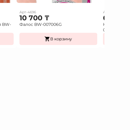
Арт-4696
Арт-7897
10 700
₸
6 000
я BW-
Фалос BW-007006G
Насадка удл
026213
В корзину