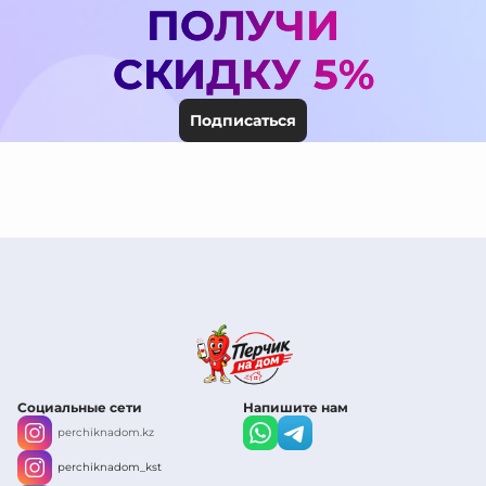
ПОЛУЧИ
СКИДКУ 5%
Подписаться
Социальные сети
Напишите нам
perchiknadom.kz
perchiknadom_kst