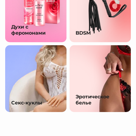
Духи с
феромонами
BDSM
Эротическое
Секс-куклы
белье