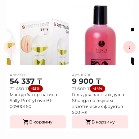
‹
›
Арт-9902
Арт-10788
Ар
54 337
₸
9 900
₸
3
72 450
₸
21 600
₸
4
-25%
-54%
Мастурбатор-вагина
Гель для ванны и душа
В
Sally PrettyLove BI-
Shunga со вкусом
в
00900T50
экзотических фруктов
500 мл
В корзину
В корзину