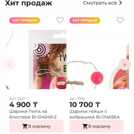
Хит продаж
Смотреть всё
ХИТ ПРОДАЖ
ХИТ ПРОДАЖ
‹
›
Арт-1467
Арт-1186
Ар
4 900
₸
10 700
₸
1
Шарики Twins на
Шарики гейши с
Ф
блистере BI-014049-2
вибрацией BI-014036А
г
В корзину
В корзину