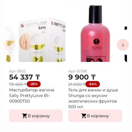
‹
›
Арт-9902
Арт-10788
Ар
54 337
₸
9 900
₸
3
72 450
₸
21 600
₸
4
-25%
-54%
Мастурбатор-вагина
Гель для ванны и душа
В
Sally PrettyLove BI-
Shunga со вкусом
в
00900T50
экзотических фруктов
500 мл
В корзину
В корзину