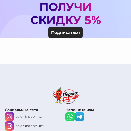
ПОЛУЧИ
СКИДКУ 5%
Подписаться
Социальные сети
Напишите нам
perchiknadom.kz
perchiknadom_kst