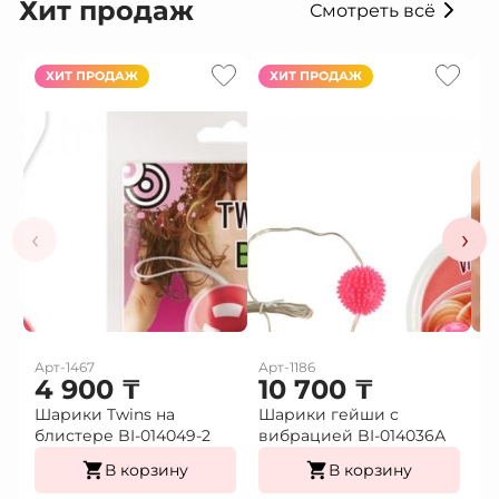
Хит продаж
Смотреть всё
ХИТ ПРОДАЖ
ХИТ ПРОДАЖ
‹
›
Арт-1467
Арт-1186
Ар
4 900
₸
10 700
₸
1
Шарики Twins на
Шарики гейши с
Ф
блистере BI-014049-2
вибрацией BI-014036А
г
В корзину
В корзину