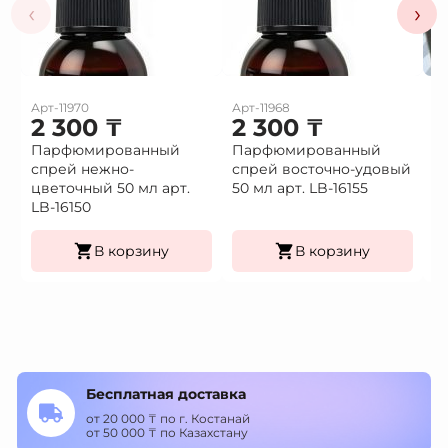
‹
›
Арт-11970
Арт-11968
Ар
2 300
₸
2 300
₸
1
Парфюмированный
Парфюмированный
Це
спрей нежно-
спрей восточно-удовый
(9
Це
цветочный 50 мл арт.
50 мл арт. LB-16155
К
LB-16150
уп
В корзину
В корзину
Бесплатная доставка
от 20 000 ₸ по г. Костанай
от 50 000 ₸ по Казахстану