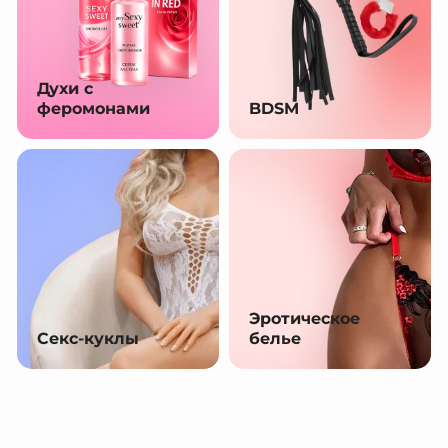
Духи с
феромонами
BDSM
Эротическое
Секс-куклы
белье