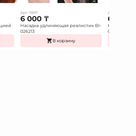
Арт-7897
Арт-7896
6 000
₸
6 000
ацией
Насадка удлиняющая реалистик BI-
Насадка удл
026213
026212
В корзину