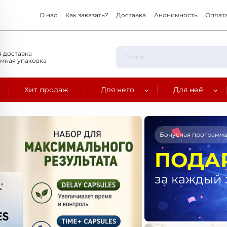
О нас
Как заказать?
Доставка
Анонимность
Оплат
 доставка
мная упаковка
Хит продаж
Для него
Для неё
Бонусная программ
ПОДА
за каждый 