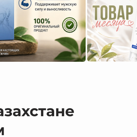
азахстане
м