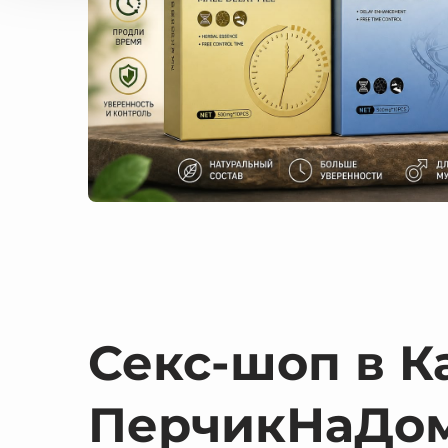
Секс-шоп в К
ПерчикНаДо