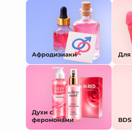
Афродизиаки
Для
Духи с
феромонами
BD