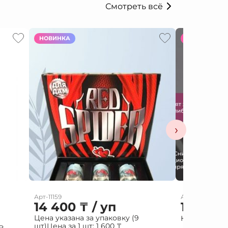
Смотреть всё
НОВИНКА
НОВИНКА
›
Арт-11159
Арт-11927
14 400
₸
/ уп
15 000
Цена указана за упаковку (9
Капли жен PA
шт)
Цена за 1 шт:
1 600
₸