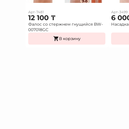
Арт-7481
Арт-3499
12 100
₸
6 00
Фалос со стержнем гнущийся BW-
Насадка
007018GС
В корзину