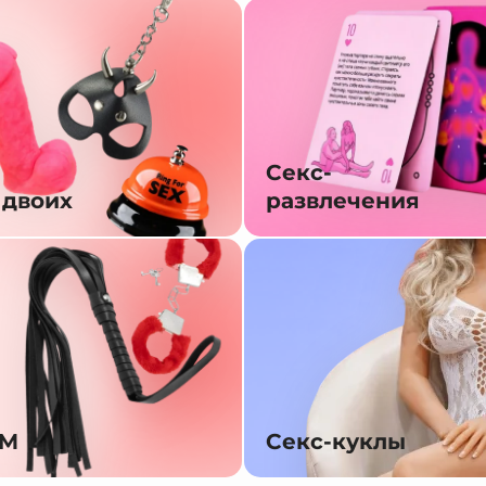
Секс-
 двоих
развлечения
SM
Секс-куклы