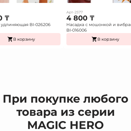
Арт-2577
0
₸
4 800
₸
 удлиняющая BI-026206
Насадка с мошонкой и вибр
BI-016006
В корзину
В корзину
При покупке любого
товара из серии
MAGIC HERO