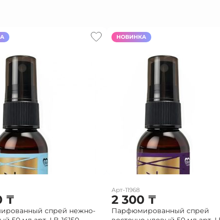
КА
НОВИНКА
Арт-11968
0
₸
2 300
₸
ированный спрей нежно-
Парфюмированный спрей