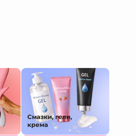
Смазки, гели,
крема