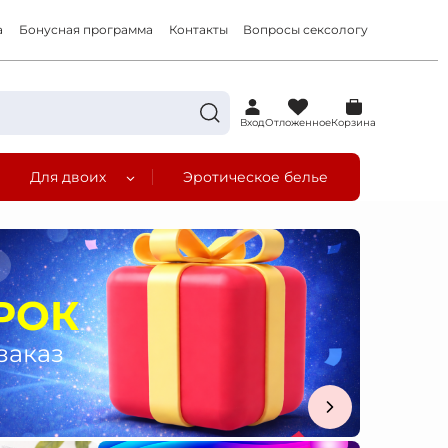
а
Бонусная программа
Контакты
Вопросы сексологу
0
Вход
Отложенное
Корзина
Для двоих
Эротическое белье
а
РОК
заказ