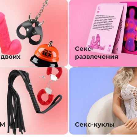
Секс-
 двоих
развлечения
SM
Секс-куклы