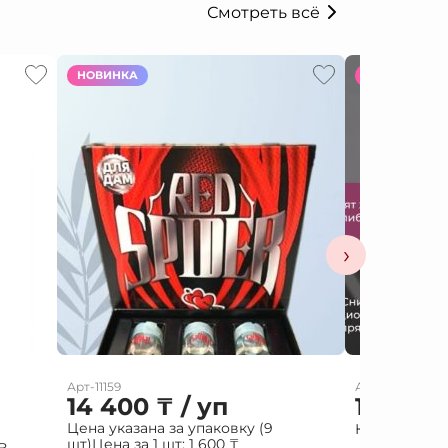
Смотреть всё
НОВИНКА
НОВИНКА
›
Арт-11159
Арт-11927
14 400
₸
/ уп
15 000
Цена указана за упаковку (9
Капли жен PA
шт)
Цена за 1 шт:
1 600
₸