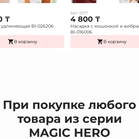
Арт-2577
0
₸
4 800
₸
 удлиняющая BI-026206
Насадка с мошонкой и вибр
BI-016006
В корзину
В корзину
При покупке любого
товара из серии
MAGIC HERO