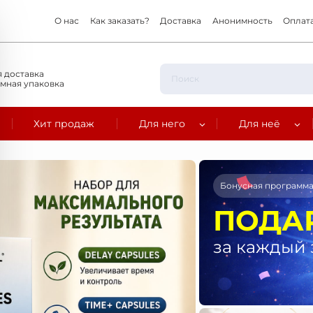
О нас
Как заказать?
Доставка
Анонимность
Оплат
 доставка
мная упаковка
Хит продаж
Для него
Для неё
Бонусная программ
ПОДА
за каждый 