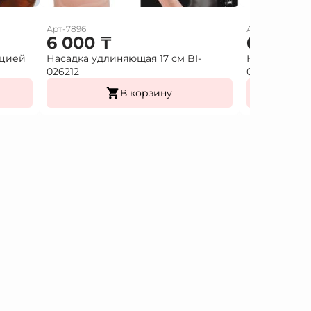
Арт-7896
Арт-7897
6 000
₸
6 000
ацией
Насадка удлиняющая 17 см BI-
Насадка удл
026212
026213
В корзину