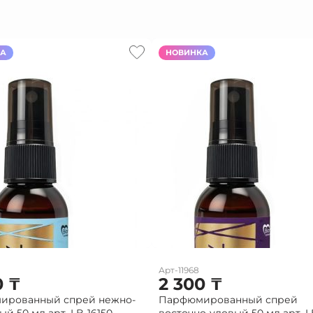
КА
НОВИНКА
Арт-11968
0
₸
2 300
₸
ированный спрей нежно-
Парфюмированный спрей