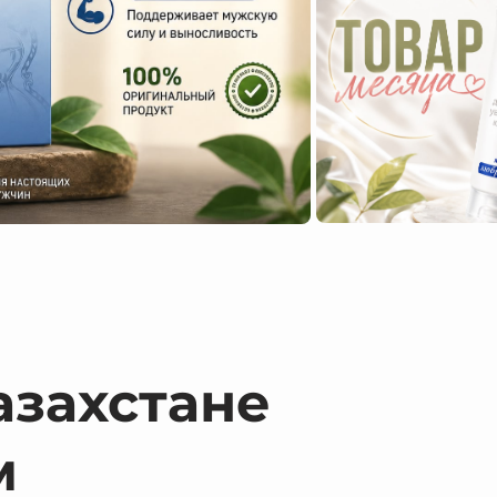
азахстане
м