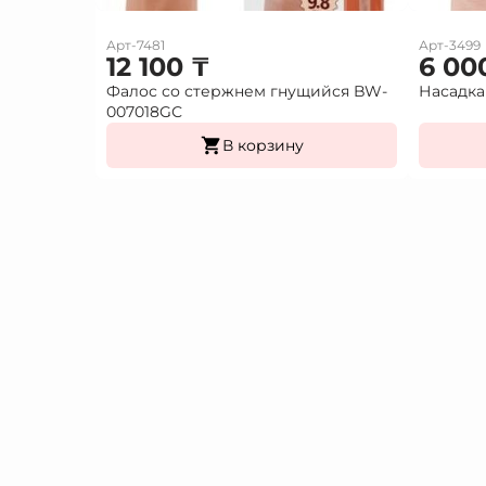
Арт-7481
Арт-3499
12 100
₸
6 00
Фалос со стержнем гнущийся BW-
Насадка
007018GС
В корзину