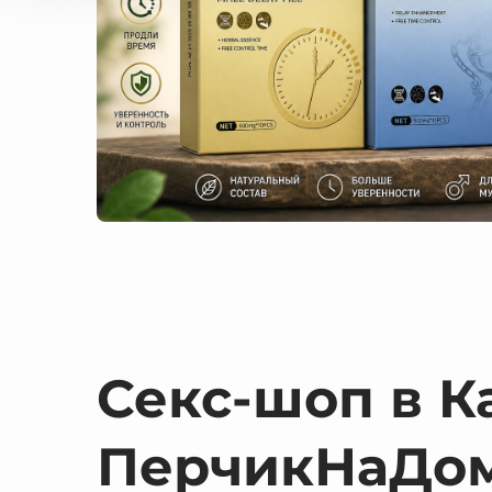
Секс-шоп в К
ПерчикНаДо