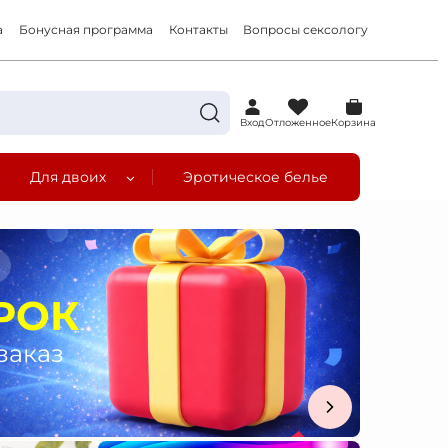
а
Бонусная программа
Контакты
Вопросы сексологу
0
Вход
Отложенное
Корзина
Для двоих
Эротическое белье
а
РОК
заказ