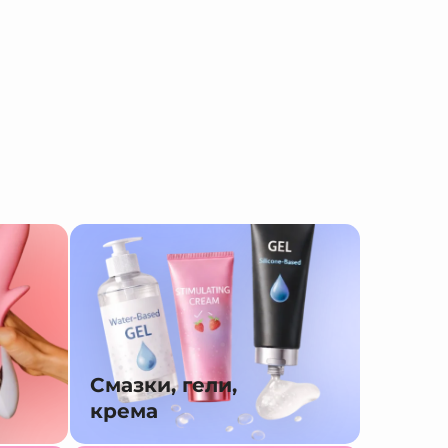
Смазки, гели,
крема