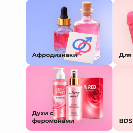
Афродизиаки
Для
Духи с
феромонами
BD