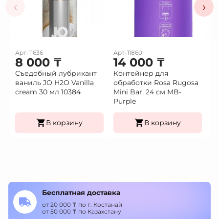
‹
›
Арт-11636
Арт-11860
Ар
8 000
₸
14 000
₸
2
Съедобный лубрикант
Контейнер для
П
ваниль JO H2O Vanilla
обработки Rosa Rugosa
с
cream 30 мл 10384
Mini Bar, 24 см MB-
ц
Purple
LB
В корзину
В корзину
Бесплатная доставка
от 20 000 ₸ по г. Костанай
от 50 000 ₸ по Казахстану