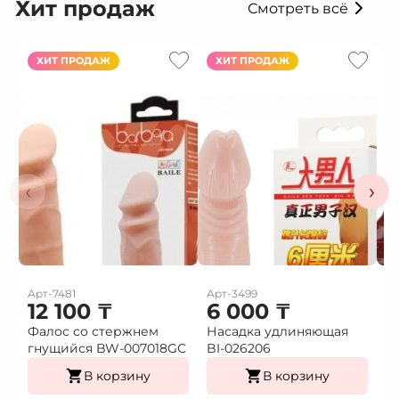
Хит продаж
Смотреть всё
ХИТ ПРОДАЖ
ХИТ ПРОДАЖ
‹
›
Арт-7481
Арт-3499
Ар
12 100
₸
6 000
₸
Фалос со стержнем
Насадка удлиняющая
Н
гнущийся BW-007018GС
BI-026206
в
В корзину
В корзину