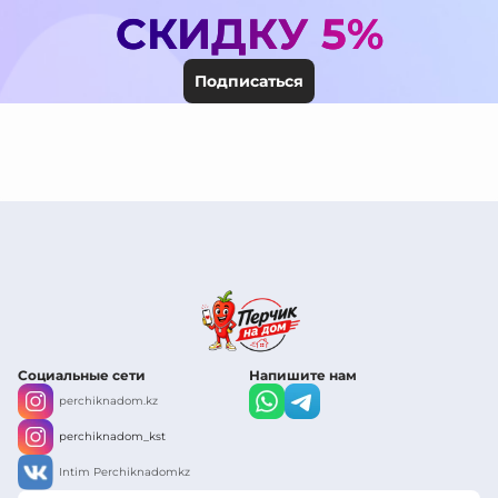
СКИДКУ 5%
Подписаться
Социальные сети
Напишите нам
perchiknadom.kz
perchiknadom_kst
Intim Perchiknadomkz