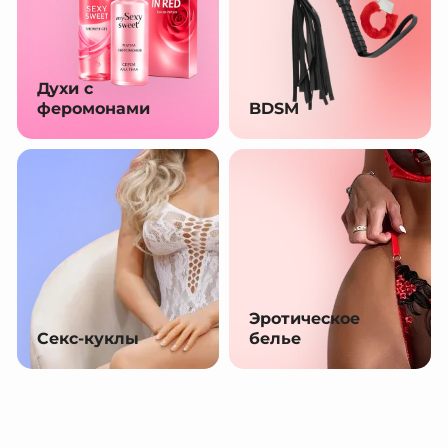
Духи с
феромонами
BDSM
Эротическое
Секс-куклы
белье