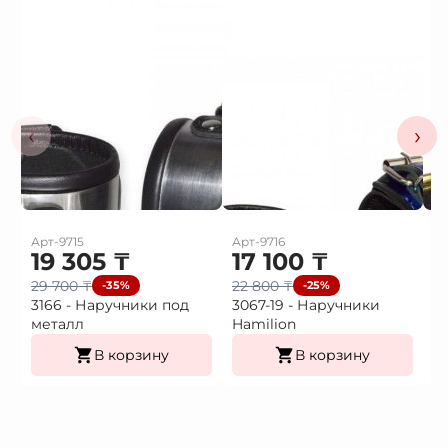
‹
›
Арт-9715
Арт-9716
Ар
19 305
₸
17 100
₸
1
29 700
₸
22 800
₸
2
-35%
-25%
3166 - Наручники под
3067-19 - Наручники
3
металл
Hamilion
В корзину
В корзину