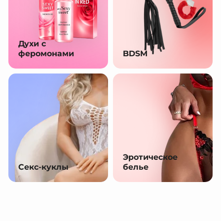
Духи с
феромонами
BDSM
Эротическое
Секс-куклы
белье