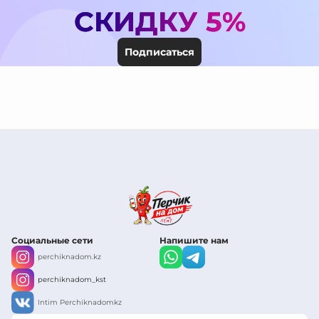
СКИДКУ 5%
Подписаться
Социальные сети
Напишите нам
perchiknadom.kz
perchiknadom_kst
Intim Perchiknadomkz