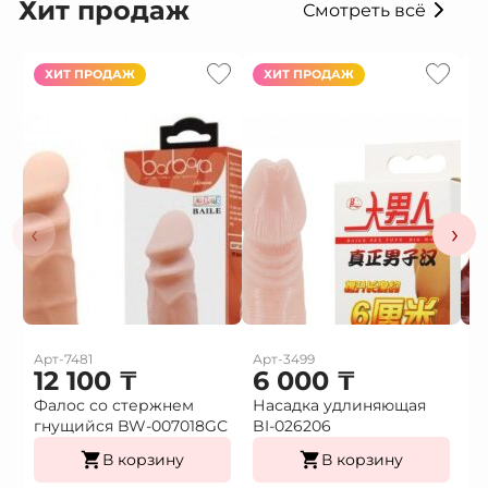
Хит продаж
Смотреть всё
ХИТ ПРОДАЖ
ХИТ ПРОДАЖ
‹
›
Арт-7481
Арт-3499
Ар
12 100
₸
6 000
₸
Фалос со стержнем
Насадка удлиняющая
Н
гнущийся BW-007018GС
BI-026206
в
В корзину
В корзину