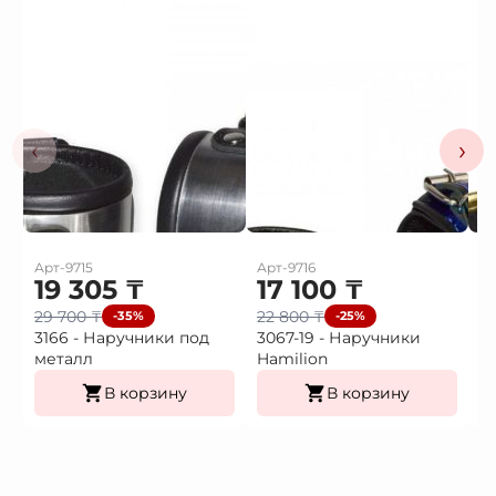
‹
›
Арт-9715
Арт-9716
Ар
19 305
₸
17 100
₸
1
29 700
₸
22 800
₸
2
-35%
-25%
3166 - Наручники под
3067-19 - Наручники
3
металл
Hamilion
В корзину
В корзину