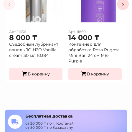
‹
›
Арт-11636
Арт-11860
Ар
8 000
₸
14 000
₸
2
Съедобный лубрикант
Контейнер для
П
ваниль JO H2O Vanilla
обработки Rosa Rugosa
с
cream 30 мл 10384
Mini Bar, 24 см MB-
ц
Purple
LB
В корзину
В корзину
Бесплатная доставка
от 20 000 ₸ по г. Костанай
от 50 000 ₸ по Казахстану