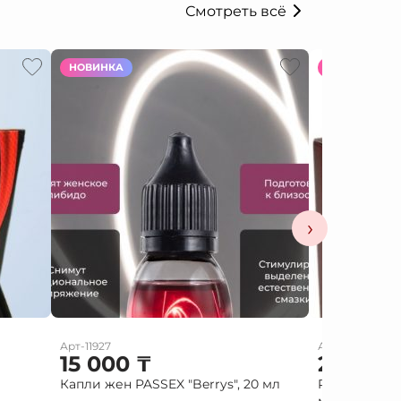
Смотреть всё
НОВИНКА
НОВИНКА
›
Арт-11927
Арт-10586
15 000
₸
2 000
Капли жен PASSEX "Berrys", 20 мл
Red diamond