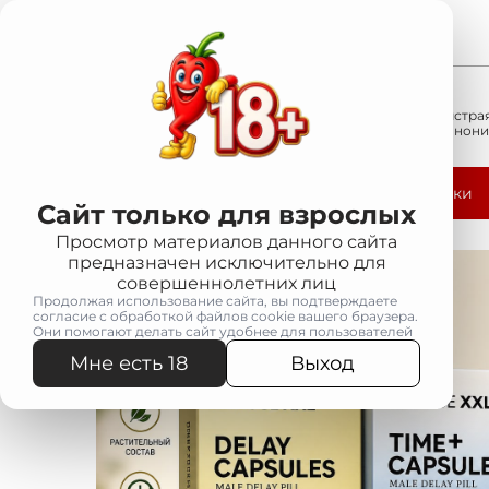
Перейти
к
Костанай
пн-сб с 10:00 до 20:00
содержимому
Быстрая
+7(705)477-24-44
и анони
Напишите нам на WhatsApp
Каталог
Акции
Новинки
Сайт только для взрослых
Просмотр материалов данного сайта
предназначен исключительно для
совершеннолетних лиц
Продолжая использование сайта, вы подтверждаете
согласие с обработкой файлов cookie вашего браузера.
Они помогают делать сайт удобнее для пользователей
Мне есть 18
Выход