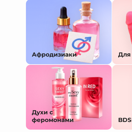
Афродизиаки
Для
Духи с
феромонами
BD