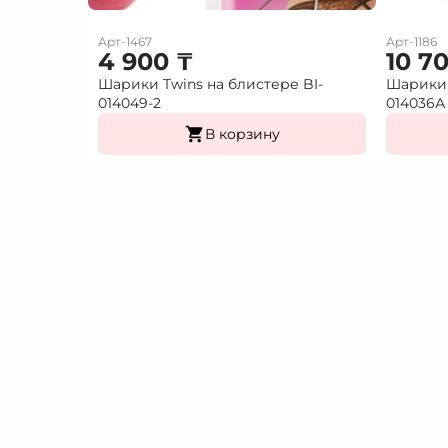
Арт-1467
Арт-1186
4 900
₸
10 7
Шарики Twins на блистере BI-
Шарики 
014049-2
014036А
В корзину