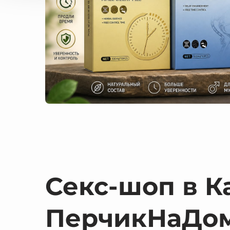
Секс-шоп в К
ПерчикНаДо