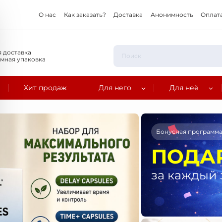
О нас
Как заказать?
Доставка
Анонимность
Оплат
 доставка
мная упаковка
Хит продаж
Для него
Для неё
Бонусная программ
ПОДА
за каждый 