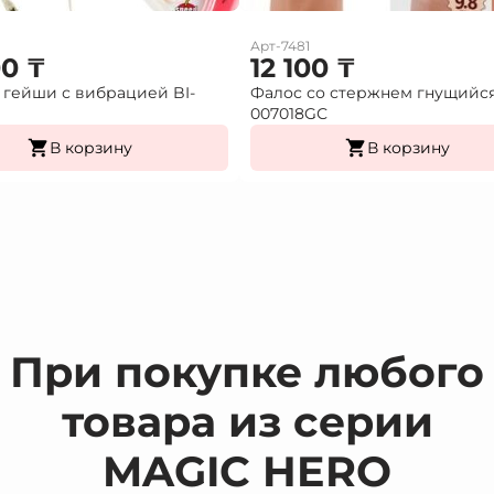
Арт-7481
00
₸
12 100
₸
гейши с вибрацией BI-
Фалос со стержнем гнущийс
007018GС
В корзину
В корзину
При покупке любого
товара из серии
MAGIC HERO