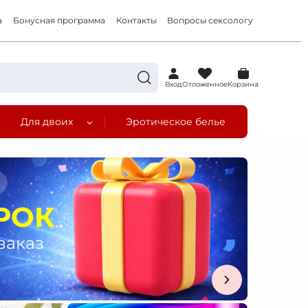
а
Бонусная программа
Контакты
Вопросы сексологу
0
Вход
Отложенное
Корзина
Для двоих
Эротическое белье
а
РОК
заказ