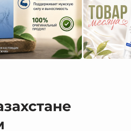
азахстане
м