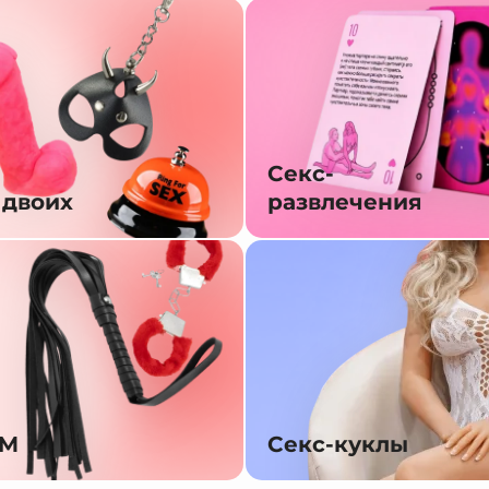
Секс-
 двоих
развлечения
SM
Секс-куклы