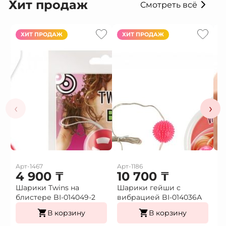
Хит продаж
Смотреть всё
ХИТ ПРОДАЖ
ХИТ ПРОДАЖ
‹
›
Арт-1467
Арт-1186
Ар
4 900
₸
10 700
₸
1
Шарики Twins на
Шарики гейши с
Ф
блистере BI-014049-2
вибрацией BI-014036А
г
В корзину
В корзину