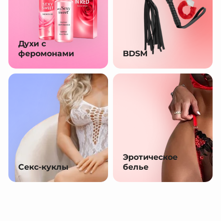
Духи с
феромонами
BDSM
Эротическое
Секс-куклы
белье