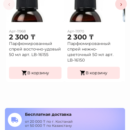
‹
›
Арт-11968
Арт-11970
Ар
2 300
₸
2 300
₸
1
Парфюмированный
Парфюмированный
Це
спрей восточно-удовый
спрей нежно-
(9
Це
50 мл арт. LB-16155
цветочный 50 мл арт.
К
LB-16150
уп
В корзину
В корзину
Бесплатная доставка
от 20 000 ₸ по г. Костанай
от 50 000 ₸ по Казахстану