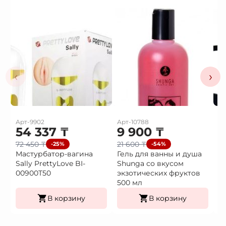
‹
›
Арт-9902
Арт-10788
Ар
54 337
₸
9 900
₸
3
72 450
₸
21 600
₸
4
-25%
-54%
Мастурбатор-вагина
Гель для ванны и душа
В
Sally PrettyLove BI-
Shunga со вкусом
в
00900T50
экзотических фруктов
500 мл
В корзину
В корзину