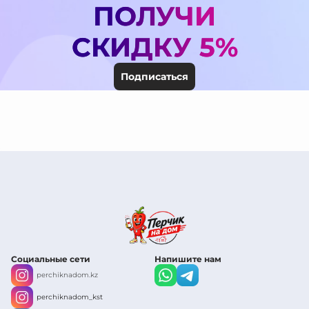
ПОЛУЧИ
СКИДКУ 5%
Подписаться
Социальные сети
Напишите нам
perchiknadom.kz
perchiknadom_kst