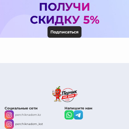
ПОЛУЧИ
СКИДКУ 5%
Подписаться
Социальные сети
Напишите нам
perchiknadom.kz
perchiknadom_kst