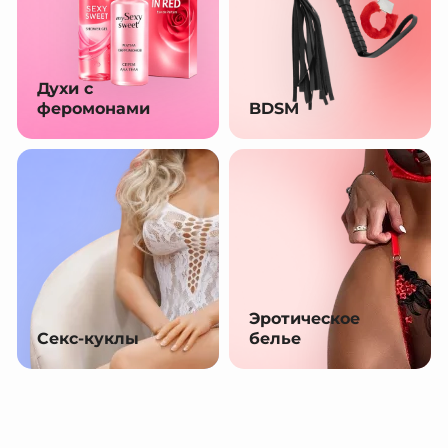
Духи с
феромонами
BDSM
Эротическое
Секс-куклы
белье