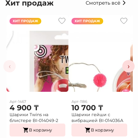
Хит продаж
Смотреть всё
ХИТ ПРОДАЖ
ХИТ ПРОДАЖ
‹
›
Арт-1467
Арт-1186
Ар
4 900
₸
10 700
₸
1
Шарики Twins на
Шарики гейши с
Ф
блистере BI-014049-2
вибрацией BI-014036А
г
В корзину
В корзину