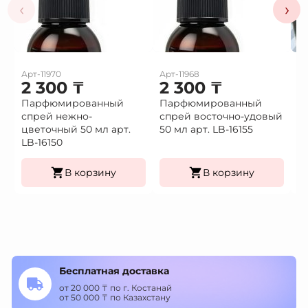
‹
›
Арт-11970
Арт-11968
Ар
2 300
₸
2 300
₸
1
Парфюмированный
Парфюмированный
Це
спрей нежно-
спрей восточно-удовый
(9
Це
цветочный 50 мл арт.
50 мл арт. LB-16155
К
LB-16150
уп
В корзину
В корзину
Бесплатная доставка
от 20 000 ₸ по г. Костанай
от 50 000 ₸ по Казахстану