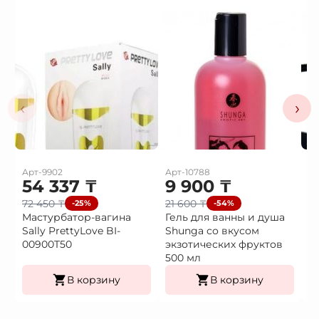
‹
›
Арт-9902
Арт-10788
Ар
54 337
₸
9 900
₸
3
72 450
₸
21 600
₸
4
-25%
-54%
Мастурбатор-вагина
Гель для ванны и душа
В
Sally PrettyLove BI-
Shunga со вкусом
в
00900T50
экзотических фруктов
500 мл
В корзину
В корзину