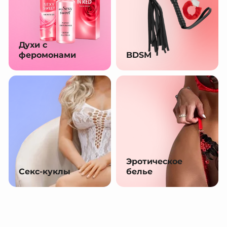
Духи с
феромонами
BDSM
Эротическое
Секс-куклы
белье