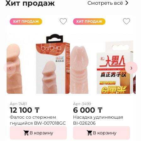
Хит продаж
Смотреть всё
ХИТ ПРОДАЖ
ХИТ ПРОДАЖ
‹
›
Арт-7481
Арт-3499
Ар
12 100
₸
6 000
₸
Фалос со стержнем
Насадка удлиняющая
Н
гнущийся BW-007018GС
BI-026206
в
В корзину
В корзину