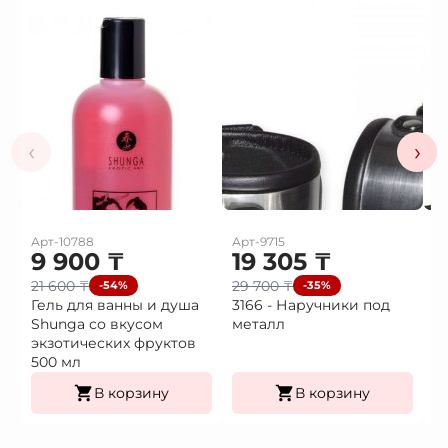
‹
›
Арт-10788
Арт-9715
Ар
9 900
₸
19 305
₸
1
21 600
₸
29 700
₸
2
-54%
-35%
Гель для ванны и душа
3166 - Наручники под
3
Shunga со вкусом
металл
H
экзотических фруктов
500 мл
В корзину
В корзину