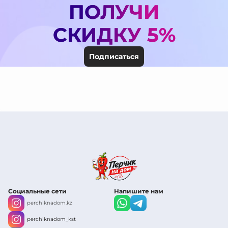
ПОЛУЧИ
СКИДКУ 5%
Подписаться
Социальные сети
Напишите нам
perchiknadom.kz
perchiknadom_kst