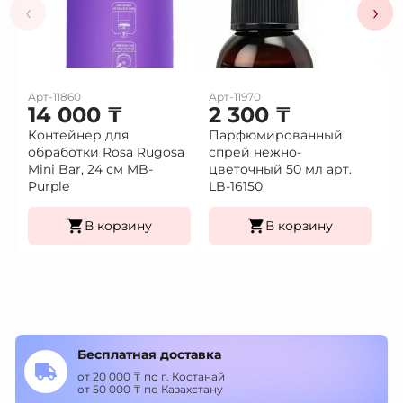
‹
›
Арт-11860
Арт-11970
Ар
14 000
₸
2 300
₸
2
Контейнер для
Парфюмированный
П
обработки Rosa Rugosa
спрей нежно-
с
Mini Bar, 24 см MB-
цветочный 50 мл арт.
50
Purple
LB-16150
В корзину
В корзину
Бесплатная доставка
от 20 000 ₸ по г. Костанай
от 50 000 ₸ по Казахстану