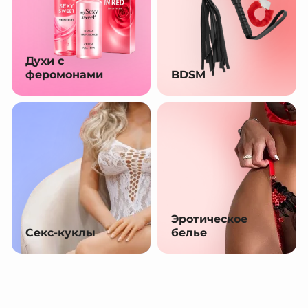
Духи с
феромонами
BDSM
Эротическое
Секс-куклы
белье