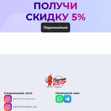
ПОЛУЧИ
СКИДКУ 5%
Подписаться
Социальные сети
Напишите нам
perchiknadom.kz
perchiknadom_kst