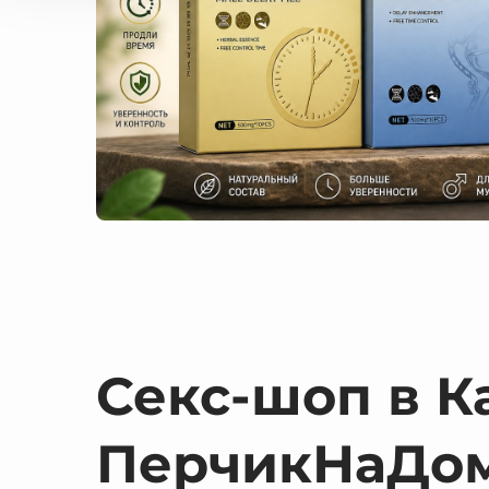
Секс-шоп в К
ПерчикНаДо