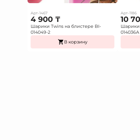
Арт-1467
Арт-1186
4 900
₸
10 7
Шарики Twins на блистере BI-
Шарики 
014049-2
014036А
В корзину