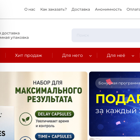
О нас
Как заказать?
Доставка
Анонимность
Оплат
 доставка
мная упаковка
Хит продаж
Для него
Для неё
Бонусная программ
ПОДА
за каждый 