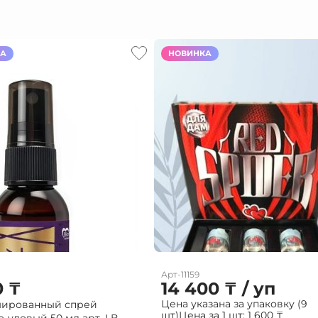
КА
НОВИНКА
Арт-11159
0
₸
14 400
₸
/ уп
Цена указана за упаковку (9
ированный спрей
шт)
Цена за 1 шт:
1 600
₸