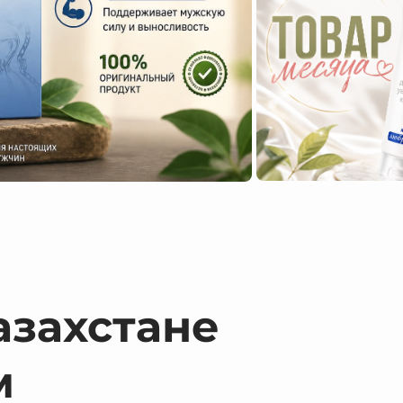
азахстане
м