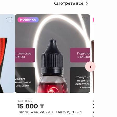
Смотреть всё
НОВИНКА
НОВИНКА
›
Арт-11927
Арт-10586
15 000
₸
2 000
Капли жен PASSEX "Berrys", 20 мл
Red diamond