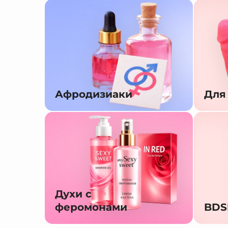
Афродизиаки
Для
Духи с
феромонами
BD