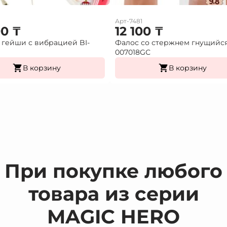
Арт-7481
00
₸
12 100
₸
гейши с вибрацией BI-
Фалос со стержнем гнущийс
007018GС
В корзину
В корзину
При покупке любого
товара из серии
MAGIC HERO