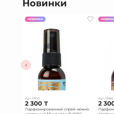
Новинки
НОВИНКА
НОВИН
‹
Арт-11970
Арт-11968
2 300
₸
2 30
Парфюмированный спрей нежно-
Парфюм