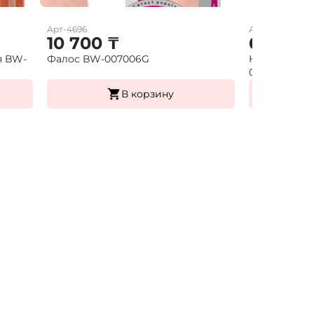
Арт-4696
Арт-7897
10 700
₸
6 000
я BW-
Фалос BW-007006G
Насадка удл
026213
В корзину