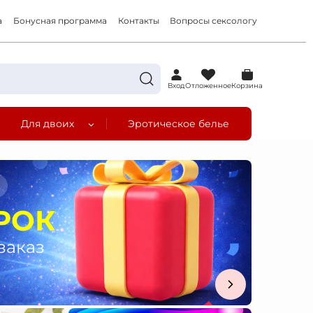
а
Бонусная программа
Контакты
Вопросы сексологу
0
Вход
Отложенное
Корзина
Для двоих
Эротическое белье
а
РОК
заказ