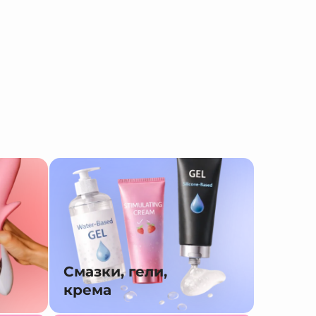
Смазки, гели,
крема