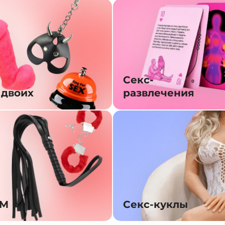
Секс-
 двоих
развлечения
SM
Секс-куклы