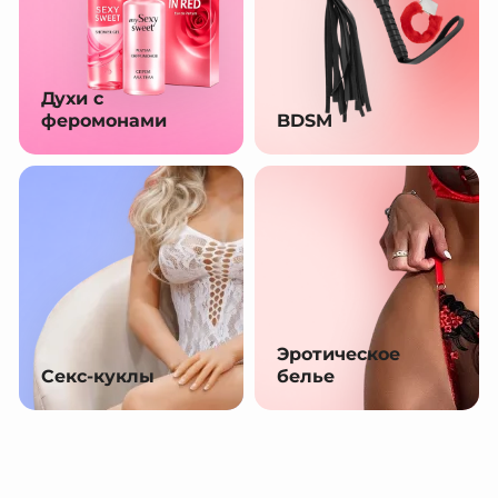
Духи с
феромонами
BDSM
Эротическое
Секс-куклы
белье