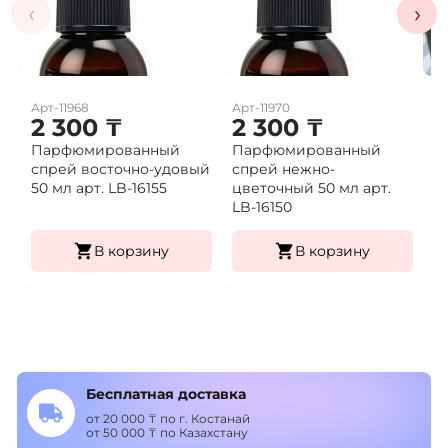
‹
›
Арт-11968
Арт-11970
Ар
2 300
₸
2 300
₸
1
Парфюмированный
Парфюмированный
Це
спрей восточно-удовый
спрей нежно-
(9
Це
50 мл арт. LB-16155
цветочный 50 мл арт.
К
LB-16150
уп
В корзину
В корзину
Бесплатная доставка
от 20 000 ₸ по г. Костанай
от 50 000 ₸ по Казахстану