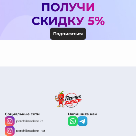
ПОЛУЧИ
СКИДКУ 5%
Подписаться
Социальные сети
Напишите нам
perchiknadom.kz
perchiknadom_kst