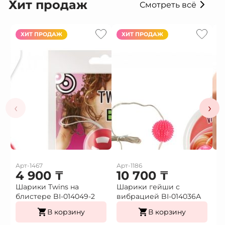
Хит продаж
Смотреть всё
ХИТ ПРОДАЖ
ХИТ ПРОДАЖ
‹
›
Арт-1467
Арт-1186
Ар
4 900
₸
10 700
₸
1
Шарики Twins на
Шарики гейши с
Ф
блистере BI-014049-2
вибрацией BI-014036А
г
В корзину
В корзину