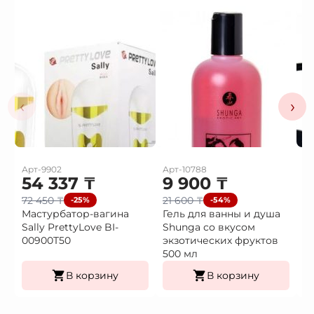
‹
›
Арт-9902
Арт-10788
Ар
54 337
₸
9 900
₸
3
72 450
₸
21 600
₸
4
-25%
-54%
Мастурбатор-вагина
Гель для ванны и душа
В
Sally PrettyLove BI-
Shunga со вкусом
в
00900T50
экзотических фруктов
500 мл
В корзину
В корзину