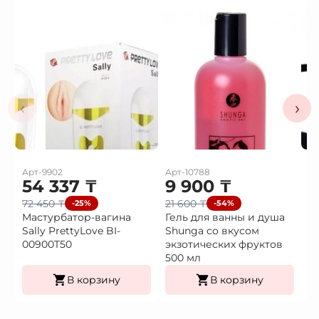
‹
›
Арт-9902
Арт-10788
Ар
54 337
₸
9 900
₸
3
72 450
₸
21 600
₸
4
-25%
-54%
Мастурбатор-вагина
Гель для ванны и душа
В
Sally PrettyLove BI-
Shunga со вкусом
в
00900T50
экзотических фруктов
500 мл
В корзину
В корзину