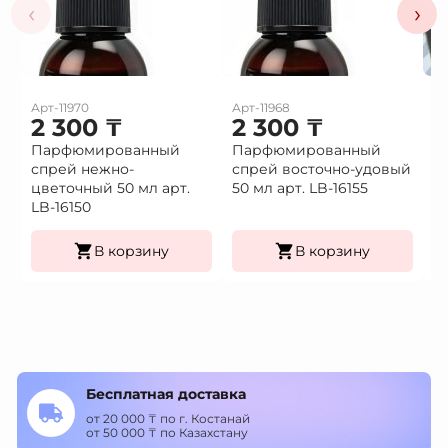
‹
›
Арт-11970
Арт-11968
Ар
2 300
₸
2 300
₸
1
Парфюмированный
Парфюмированный
Це
спрей нежно-
спрей восточно-удовый
(9
Це
цветочный 50 мл арт.
50 мл арт. LB-16155
К
LB-16150
уп
В корзину
В корзину
Бесплатная доставка
от 20 000 ₸ по г. Костанай
от 50 000 ₸ по Казахстану