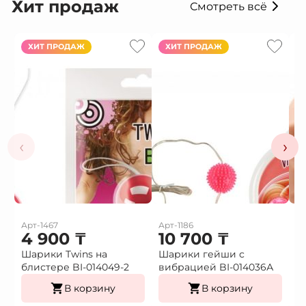
Хит продаж
Смотреть всё
ХИТ ПРОДАЖ
ХИТ ПРОДАЖ
‹
›
Арт-1467
Арт-1186
Ар
4 900
₸
10 700
₸
1
Шарики Twins на
Шарики гейши с
Ф
блистере BI-014049-2
вибрацией BI-014036А
г
В корзину
В корзину