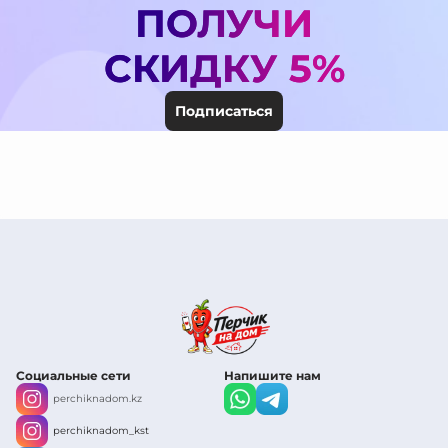
ПОЛУЧИ
СКИДКУ 5%
Подписаться
Социальные сети
Напишите нам
perchiknadom.kz
perchiknadom_kst