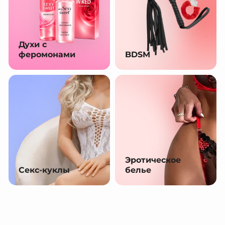
Духи с
феромонами
BDSM
Эротическое
Секс-куклы
белье