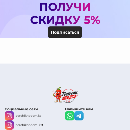
ПОЛУЧИ
СКИДКУ 5%
Подписаться
Социальные сети
Напишите нам
perchiknadom.kz
perchiknadom_kst