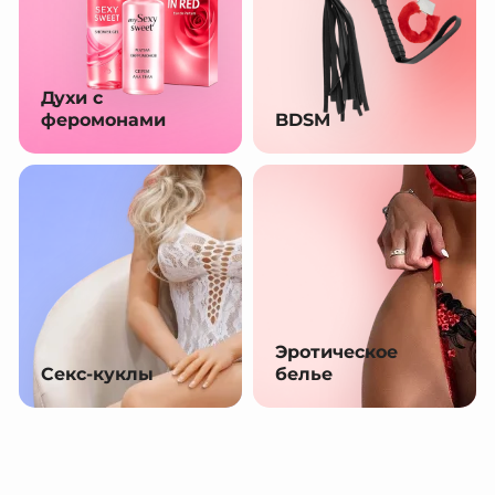
Духи с
феромонами
BDSM
Эротическое
Секс-куклы
белье