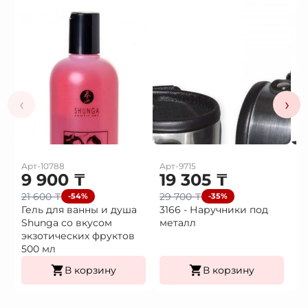
‹
›
Арт-10788
Арт-9715
Ар
9 900
₸
19 305
₸
1
21 600
₸
29 700
₸
2
-54%
-35%
Гель для ванны и душа
3166 - Наручники под
3
Shunga со вкусом
металл
H
экзотических фруктов
500 мл
В корзину
В корзину