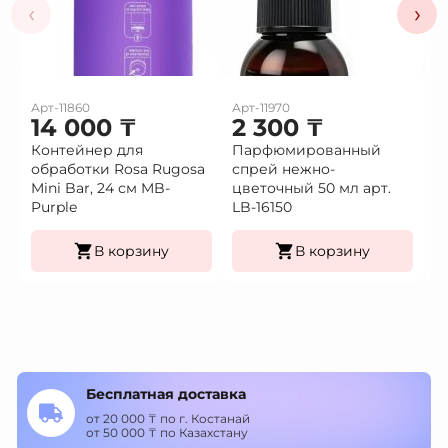
‹
›
Арт-11860
Арт-11970
Ар
14 000
₸
2 300
₸
2
Контейнер для
Парфюмированный
П
обработки Rosa Rugosa
спрей нежно-
с
Mini Bar, 24 см MB-
цветочный 50 мл арт.
50
Purple
LB-16150
В корзину
В корзину
Бесплатная доставка
от 20 000 ₸ по г. Костанай
от 50 000 ₸ по Казахстану