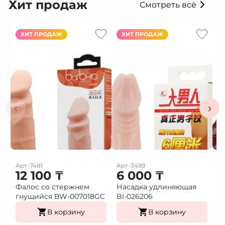
Хит продаж
Смотреть всё
ХИТ ПРОДАЖ
ХИТ ПРОДАЖ
‹
›
Арт-7481
Арт-3499
Ар
12 100
₸
6 000
₸
Фалос со стержнем
Насадка удлиняющая
Н
гнущийся BW-007018GС
BI-026206
в
В корзину
В корзину