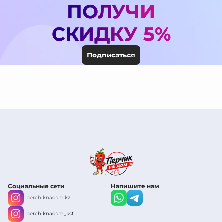
ПОЛУЧИ
СКИДКУ 5%
Подписаться
Социальные сети
Напишите нам
perchiknadom.kz
perchiknadom_kst