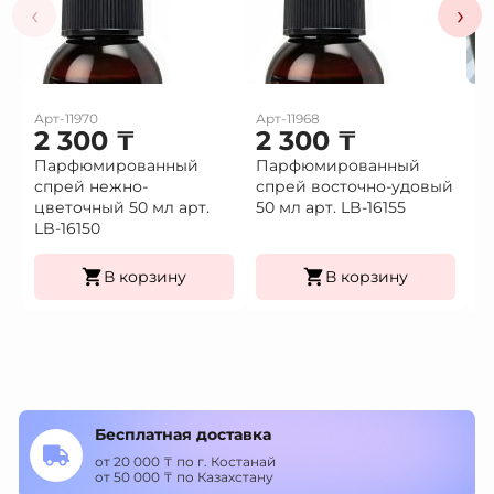
‹
›
Арт-11970
Арт-11968
Ар
2 300
₸
2 300
₸
1
Парфюмированный
Парфюмированный
Це
спрей нежно-
спрей восточно-удовый
(9
Це
цветочный 50 мл арт.
50 мл арт. LB-16155
К
LB-16150
уп
В корзину
В корзину
Бесплатная доставка
от 20 000 ₸ по г. Костанай
от 50 000 ₸ по Казахстану