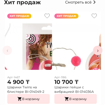
Хит продаж
Смотреть всё
ХИТ ПРОДАЖ
ХИТ ПРОДАЖ
‹
›
Арт-1467
Арт-1186
Ар
4 900
₸
10 700
₸
1
Шарики Twins на
Шарики гейши с
Ф
блистере BI-014049-2
вибрацией BI-014036А
г
В корзину
В корзину