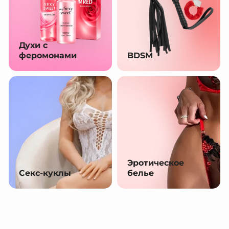
Духи с
феромонами
BDSM
Эротическое
Секс-куклы
белье