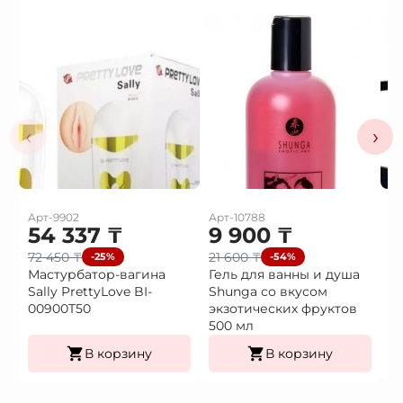
‹
›
Арт-9902
Арт-10788
Ар
54 337
₸
9 900
₸
3
72 450
₸
21 600
₸
4
-25%
-54%
Мастурбатор-вагина
Гель для ванны и душа
В
Sally PrettyLove BI-
Shunga со вкусом
в
00900T50
экзотических фруктов
500 мл
В корзину
В корзину