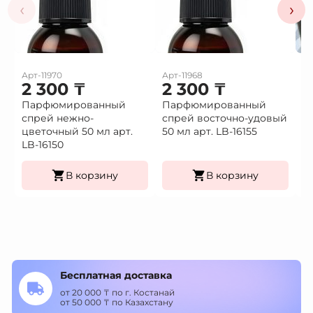
‹
›
Арт-11970
Арт-11968
Ар
2 300
₸
2 300
₸
1
Парфюмированный
Парфюмированный
Це
спрей нежно-
спрей восточно-удовый
(9
Це
цветочный 50 мл арт.
50 мл арт. LB-16155
К
LB-16150
уп
В корзину
В корзину
Бесплатная доставка
от 20 000 ₸ по г. Костанай
от 50 000 ₸ по Казахстану