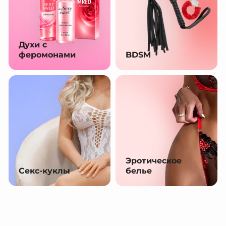
Духи с
феромонами
BDSM
Эротическое
Секс-куклы
белье