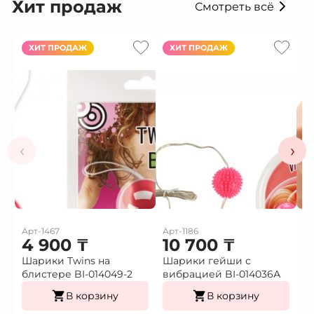
Хит продаж
Смотреть всё
ХИТ ПРОДАЖ
ХИТ ПРОДАЖ
‹
›
Арт-1467
Арт-1186
Ар
4 900
₸
10 700
₸
1
Шарики Twins на
Шарики гейши с
Ф
блистере BI-014049-2
вибрацией BI-014036А
г
В корзину
В корзину