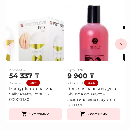
‹
›
Арт-9902
Арт-10788
Ар
54 337
₸
9 900
₸
3
72 450
₸
21 600
₸
4
-25%
-54%
Мастурбатор-вагина
Гель для ванны и душа
В
Sally PrettyLove BI-
Shunga со вкусом
в
00900T50
экзотических фруктов
500 мл
В корзину
В корзину