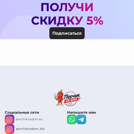
ПОЛУЧИ
СКИДКУ 5%
Подписаться
Социальные сети
Напишите нам
perchiknadom.kz
perchiknadom_kst