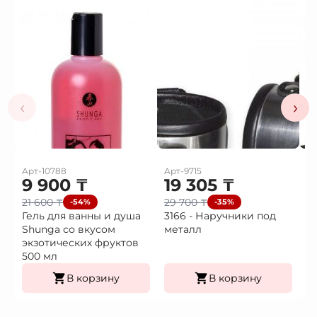
‹
›
Арт-10788
Арт-9715
Ар
9 900
₸
19 305
₸
1
21 600
₸
29 700
₸
2
-54%
-35%
Гель для ванны и душа
3166 - Наручники под
3
Shunga со вкусом
металл
H
экзотических фруктов
500 мл
В корзину
В корзину