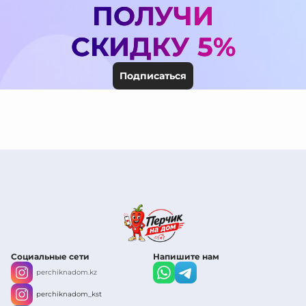
ПОЛУЧИ
СКИДКУ 5%
Подписаться
Социальные сети
Напишите нам
perchiknadom.kz
perchiknadom_kst