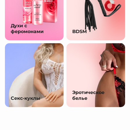
Духи с
феромонами
BDSM
Эротическое
Секс-куклы
белье