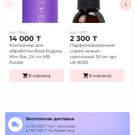
‹
›
Арт-11860
Арт-11970
Ар
14 000
₸
2 300
₸
2
Контейнер для
Парфюмированный
П
обработки Rosa Rugosa
спрей нежно-
с
Mini Bar, 24 см MB-
цветочный 50 мл арт.
50
Purple
LB-16150
В корзину
В корзину
Бесплатная доставка
от 20 000 ₸ по г. Костанай
от 50 000 ₸ по Казахстану