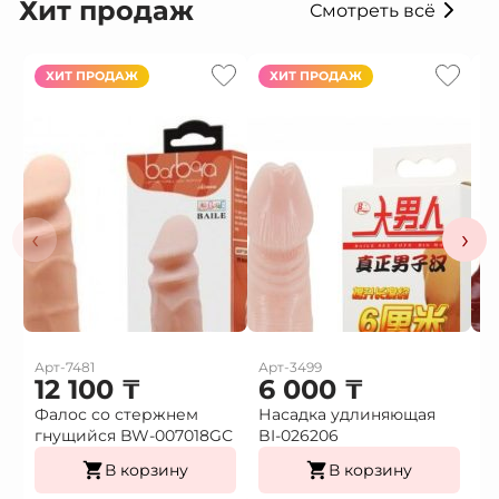
Хит продаж
Смотреть всё
ХИТ ПРОДАЖ
ХИТ ПРОДАЖ
‹
›
Арт-7481
Арт-3499
Ар
12 100
₸
6 000
₸
Фалос со стержнем
Насадка удлиняющая
Н
гнущийся BW-007018GС
BI-026206
в
В корзину
В корзину