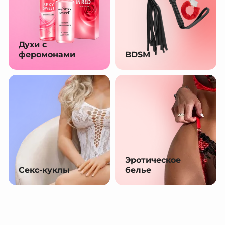
Духи с
феромонами
BDSM
Эротическое
Секс-куклы
белье