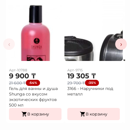
‹
›
Арт-10788
Арт-9715
Ар
9 900
₸
19 305
₸
1
21 600
₸
29 700
₸
2
-54%
-35%
Гель для ванны и душа
3166 - Наручники под
3
Shunga со вкусом
металл
H
экзотических фруктов
500 мл
В корзину
В корзину