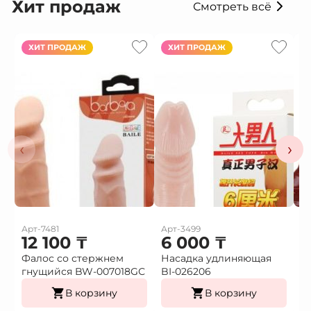
Хит продаж
Смотреть всё
ХИТ ПРОДАЖ
ХИТ ПРОДАЖ
‹
›
Арт-7481
Арт-3499
Ар
12 100
₸
6 000
₸
Фалос со стержнем
Насадка удлиняющая
Н
гнущийся BW-007018GС
BI-026206
в
В корзину
В корзину