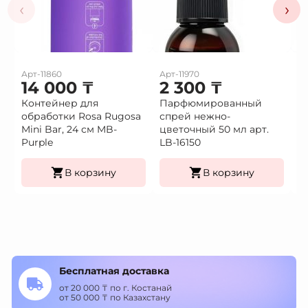
‹
›
Арт-11860
Арт-11970
Ар
14 000
₸
2 300
₸
2
Контейнер для
Парфюмированный
П
обработки Rosa Rugosa
спрей нежно-
с
Mini Bar, 24 см MB-
цветочный 50 мл арт.
50
Purple
LB-16150
В корзину
В корзину
Бесплатная доставка
от 20 000 ₸ по г. Костанай
от 50 000 ₸ по Казахстану