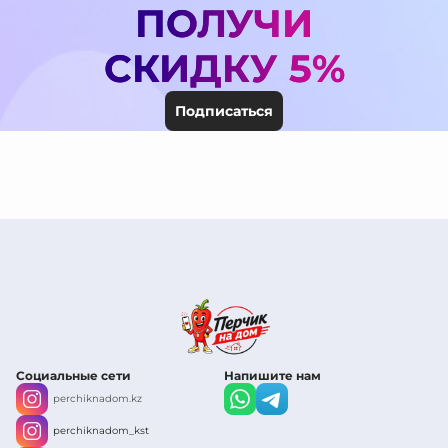
ПОЛУЧИ
СКИДКУ 5%
Подписаться
Социальные сети
Напишите нам
perchiknadom.kz
perchiknadom_kst