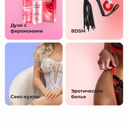
Духи с
феромонами
BDSM
Эротическое
Секс-куклы
белье