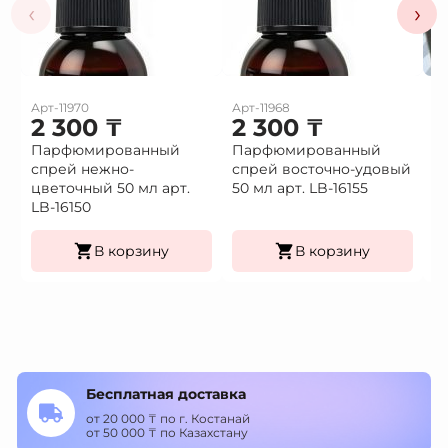
‹
›
Арт-11970
Арт-11968
Ар
2 300
₸
2 300
₸
1
Парфюмированный
Парфюмированный
Це
спрей нежно-
спрей восточно-удовый
(9
Це
цветочный 50 мл арт.
50 мл арт. LB-16155
К
LB-16150
уп
В корзину
В корзину
Бесплатная доставка
от 20 000 ₸ по г. Костанай
от 50 000 ₸ по Казахстану