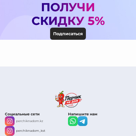
ПОЛУЧИ
СКИДКУ 5%
Подписаться
Социальные сети
Напишите нам
perchiknadom.kz
perchiknadom_kst