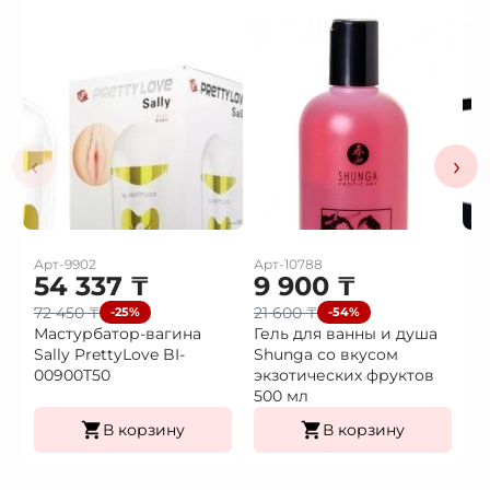
‹
›
Арт-9902
Арт-10788
Ар
54 337
₸
9 900
₸
3
72 450
₸
21 600
₸
4
-25%
-54%
Мастурбатор-вагина
Гель для ванны и душа
В
Sally PrettyLove BI-
Shunga со вкусом
в
00900T50
экзотических фруктов
500 мл
В корзину
В корзину