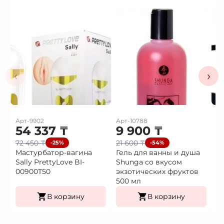
‹
›
Арт-9902
Арт-10788
Ар
54 337
₸
9 900
₸
3
72 450
₸
21 600
₸
4
-25%
-54%
Мастурбатор-вагина
Гель для ванны и душа
В
Sally PrettyLove BI-
Shunga со вкусом
в
00900T50
экзотических фруктов
500 мл
В корзину
В корзину