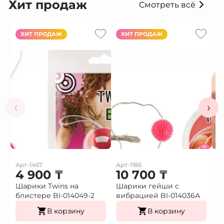
Хит продаж
Смотреть всё
ХИТ ПРОДАЖ
ХИТ ПРОДАЖ
‹
›
Арт-1467
Арт-1186
Ар
4 900
₸
10 700
₸
1
Шарики Twins на
Шарики гейши с
Ф
блистере BI-014049-2
вибрацией BI-014036А
г
В корзину
В корзину