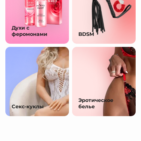
Духи с
феромонами
BDSM
Эротическое
Секс-куклы
белье