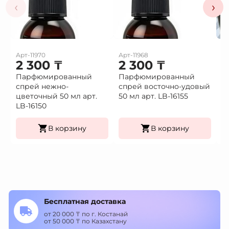
‹
›
Арт-11970
Арт-11968
Ар
2 300
₸
2 300
₸
1
Парфюмированный
Парфюмированный
Це
спрей нежно-
спрей восточно-удовый
(9
Це
цветочный 50 мл арт.
50 мл арт. LB-16155
К
LB-16150
уп
В корзину
В корзину
Бесплатная доставка
от 20 000 ₸ по г. Костанай
от 50 000 ₸ по Казахстану