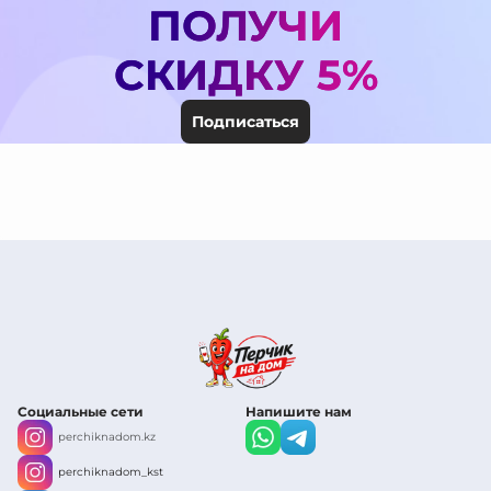
ПОЛУЧИ
СКИДКУ 5%
Подписаться
Социальные сети
Напишите нам
perchiknadom.kz
perchiknadom_kst