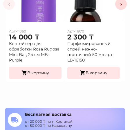
‹
›
Арт-11860
Арт-11970
Ар
14 000
₸
2 300
₸
2
Контейнер для
Парфюмированный
П
обработки Rosa Rugosa
спрей нежно-
с
Mini Bar, 24 см MB-
цветочный 50 мл арт.
50
Purple
LB-16150
В корзину
В корзину
Бесплатная доставка
от 20 000 ₸ по г. Костанай
от 50 000 ₸ по Казахстану