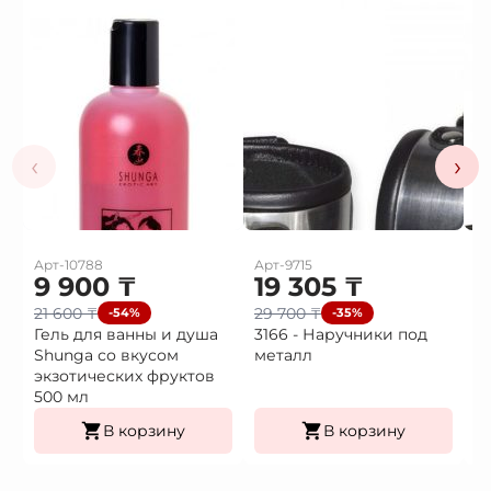
‹
›
Арт-10788
Арт-9715
Ар
9 900
₸
19 305
₸
1
21 600
₸
29 700
₸
2
-54%
-35%
Гель для ванны и душа
3166 - Наручники под
3
Shunga со вкусом
металл
H
экзотических фруктов
500 мл
В корзину
В корзину