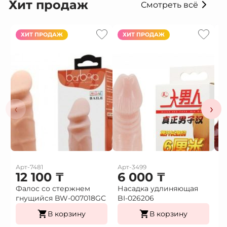
Хит продаж
Смотреть всё
ХИТ ПРОДАЖ
ХИТ ПРОДАЖ
‹
›
Арт-7481
Арт-3499
Ар
12 100
₸
6 000
₸
Фалос со стержнем
Насадка удлиняющая
Н
гнущийся BW-007018GС
BI-026206
в
В корзину
В корзину