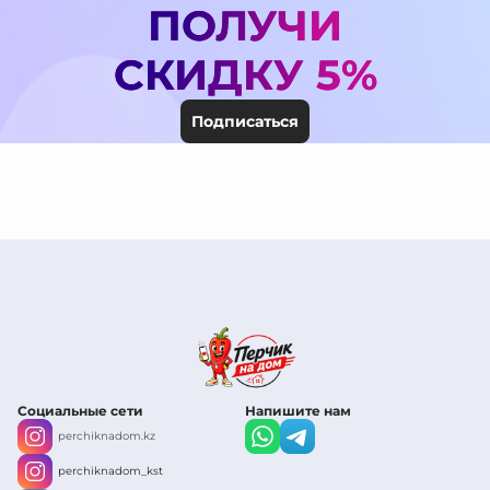
ПОЛУЧИ
СКИДКУ 5%
Подписаться
Социальные сети
Напишите нам
perchiknadom.kz
perchiknadom_kst