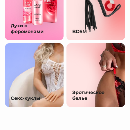
Духи с
феромонами
BDSM
Эротическое
Секс-куклы
белье